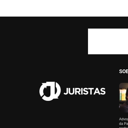
SO
Advog
da Pa