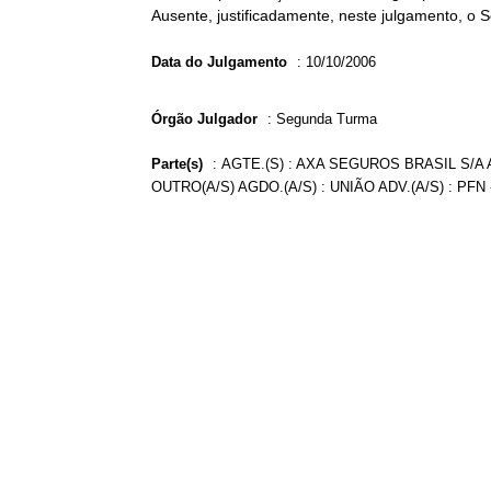
Ausente, justificadamente, neste julgamento, o 
Data do Julgamento
:
10/10/2006
Órgão Julgador
:
Segunda Turma
Parte(s)
:
AGTE.(S) : AXA SEGUROS BRASIL S/A
OUTRO(A/S) AGDO.(A/S) : UNIÃO ADV.(A/S) : P