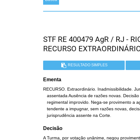
STF RE 400479 AgR / RJ - 
RECURSO EXTRAORDINÁRI
RESULTADO SIMPLES
Ementa
RECURSO. Extraordinário. Inadmissibilidade. Jur
   assentada Ausência de razões novas. Decisão mantida. Agravo

   regimental improvido. Nega-se provimento a agravo regimental

   tendente a impugnar, sem razões novas, decisão fundada em

   jurisprudência assente na Corte.
Decisão
A Turma, por votação unânime, negou provimento