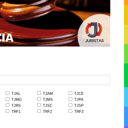
TJAL
TJAM
TJCE
TJMG
TJMS
TJPA
TJRS
TJSC
TJSP
TRF1
TRF2
TRF3