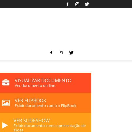
VISUALIZAR DOCUMENTO
Ver documento on-line
VER FLIPBOOK
Exibir documento como o FlipBook
VER SLIDESHOW
Exibir documento como apresentação de
slides