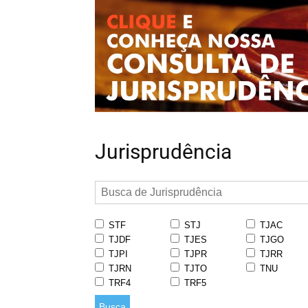
Jurisprudência
STF
STJ
TJAC
TJDF
TJES
TJGO
TJPI
TJPR
TJRR
TJRN
TJTO
TNU
TRF4
TRF5
Busca