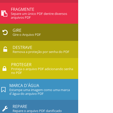
FRAGMENTE
Separe um único PDF dentre diversos
arquivos PDF
GIRE
Gire o Arquivo PDF
DESTRAVE
Remova a proteção por senha do PDF
PROTEGER
Proteja o arquivo PDF adicionando senha
no PDF
MARCA D`ÁGUA
Estampe uma imagem como uma marca
d`água do arquivo PDF
REPARE
Repare o arquivo PDF danificado