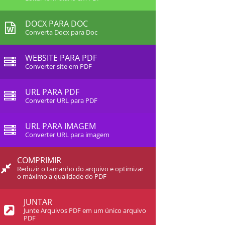
DOCX PARA DOC
Converta Docx para Doc
WEBSITE PARA PDF
Converter site em PDF
URL PARA PDF
Converter URL para PDF
URL PARA IMAGEM
Converter URL para imagem
COMPRIMIR
Reduzir o tamanho do arquivo e optimizar
o máximo a qualidade do PDF
JUNTAR
Junte Arquivos PDF em um único arquivo
PDF