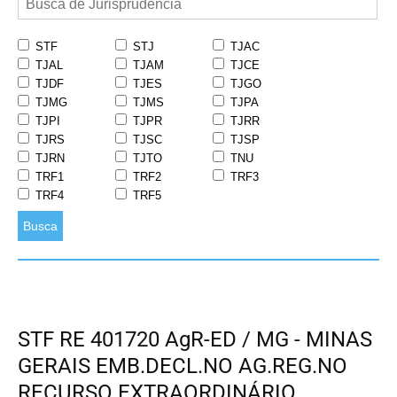
STF
STJ
TJAC
TJAL
TJAM
TJCE
TJDF
TJES
TJGO
TJMG
TJMS
TJPA
TJPI
TJPR
TJRR
TJRS
TJSC
TJSP
TJRN
TJTO
TNU
TRF1
TRF2
TRF3
TRF4
TRF5
Busca
STF RE 401720 AgR-ED / MG - MINAS
GERAIS EMB.DECL.NO AG.REG.NO
RECURSO EXTRAORDINÁRIO