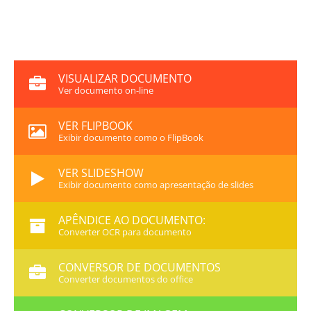
VISUALIZAR DOCUMENTO
Ver documento on-line
VER FLIPBOOK
Exibir documento como o FlipBook
VER SLIDESHOW
Exibir documento como apresentação de slides
APÊNDICE AO DOCUMENTO:
Converter OCR para documento
CONVERSOR DE DOCUMENTOS
Converter documentos do office