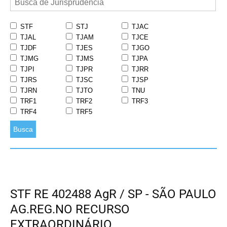
STF
STJ
TJAC
TJAL
TJAM
TJCE
TJDF
TJES
TJGO
TJMG
TJMS
TJPA
TJPI
TJPR
TJRR
TJRS
TJSC
TJSP
TJRN
TJTO
TNU
TRF1
TRF2
TRF3
TRF4
TRF5
Busca
STF RE 402488 AgR / SP - SÃO PAULO
AG.REG.NO RECURSO
EXTRAORDINÁRIO