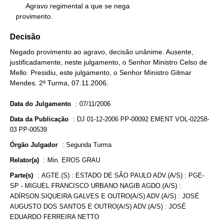
        Agravo regimental a que se nega

   provimento.
Decisão
Negado provimento ao agravo, decisão unânime. Ausente,
justificadamente, neste julgamento, o Senhor Ministro Celso de
Mello. Presidiu, este julgamento, o Senhor Ministro Gilmar
Mendes. 2ª Turma, 07.11.2006.
Data do Julgamento
:
07/11/2006
Data da Publicação
:
DJ 01-12-2006 PP-00092 EMENT VOL-02258-
03 PP-00539
Órgão Julgador
:
Segunda Turma
Relator(a)
:
Min. EROS GRAU
Parte(s)
:
AGTE.(S) : ESTADO DE SÃO PAULO ADV.(A/S) : PGE-
SP - MIGUEL FRANCISCO URBANO NAGIB AGDO.(A/S) :
ADÍRSON SIQUEIRA GALVES E OUTRO(A/S) ADV.(A/S) : JOSÉ
AUGUSTO DOS SANTOS E OUTRO(A/S) ADV.(A/S) : JOSÉ
EDUARDO FERREIRA NETTO