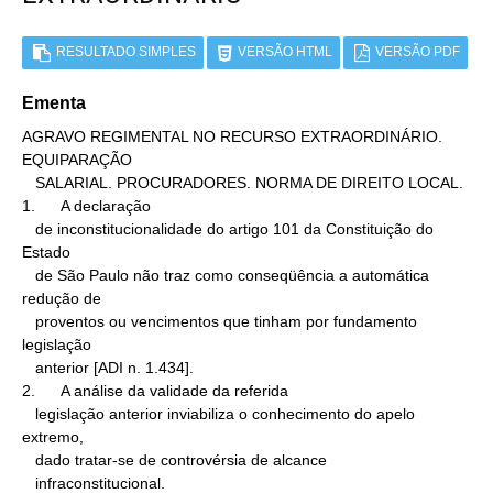
RESULTADO SIMPLES
VERSÃO HTML
VERSÃO PDF
Ementa
AGRAVO REGIMENTAL NO RECURSO EXTRAORDINÁRIO. 
EQUIPARAÇÃO

   SALARIAL. PROCURADORES. NORMA DE DIREITO LOCAL.

1.      A declaração

   de inconstitucionalidade do artigo 101 da Constituição do 
Estado

   de São Paulo não traz como conseqüência a automática 
redução de

   proventos ou vencimentos que tinham por fundamento 
legislação

   anterior [ADI n. 1.434].

2.      A análise da validade da referida

   legislação anterior inviabiliza o conhecimento do apelo 
extremo,

   dado tratar-se de controvérsia de alcance

   infraconstitucional.
