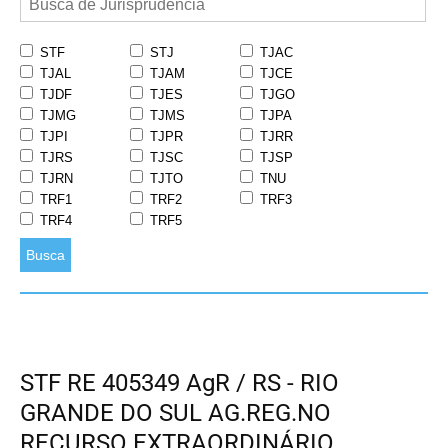
STF
STJ
TJAC
TJAL
TJAM
TJCE
TJDF
TJES
TJGO
TJMG
TJMS
TJPA
TJPI
TJPR
TJRR
TJRS
TJSC
TJSP
TJRN
TJTO
TNU
TRF1
TRF2
TRF3
TRF4
TRF5
Busca
STF RE 405349 AgR / RS - RIO
GRANDE DO SUL AG.REG.NO
RECURSO EXTRAORDINÁRIO