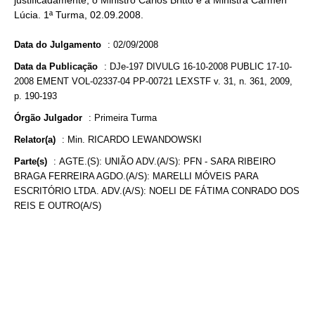
justificadamente, o Ministro Carlos Britto e a Ministra Cármen
Lúcia. 1ª Turma, 02.09.2008.
Data do Julgamento
:
02/09/2008
Data da Publicação
:
DJe-197 DIVULG 16-10-2008 PUBLIC 17-10-
2008 EMENT VOL-02337-04 PP-00721 LEXSTF v. 31, n. 361, 2009,
p. 190-193
Órgão Julgador
:
Primeira Turma
Relator(a)
:
Min. RICARDO LEWANDOWSKI
Parte(s)
:
AGTE.(S): UNIÃO ADV.(A/S): PFN - SARA RIBEIRO
BRAGA FERREIRA AGDO.(A/S): MARELLI MÓVEIS PARA
ESCRITÓRIO LTDA. ADV.(A/S): NOELI DE FÁTIMA CONRADO DOS
REIS E OUTRO(A/S)