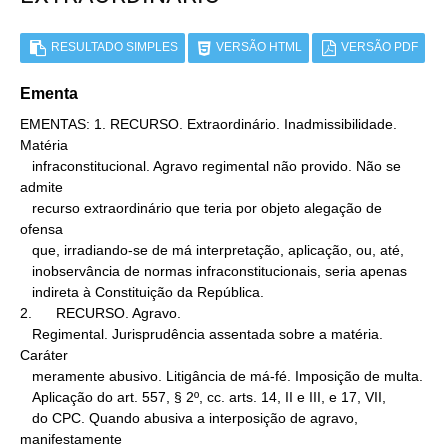
RESULTADO SIMPLES
VERSÃO HTML
VERSÃO PDF
Ementa
EMENTAS: 1. RECURSO. Extraordinário. Inadmissibilidade. 
Matéria

   infraconstitucional. Agravo regimental não provido. Não se 
admite

   recurso extraordinário que teria por objeto alegação de 
ofensa

   que, irradiando-se de má interpretação, aplicação, ou, até,

   inobservância de normas infraconstitucionais, seria apenas

   indireta à Constituição da República.

2.      RECURSO. Agravo.

   Regimental. Jurisprudência assentada sobre a matéria. 
Caráter

   meramente abusivo. Litigância de má-fé. Imposição de multa.

   Aplicação do art. 557, § 2º, cc. arts. 14, II e III, e 17, VII,

   do CPC. Quando abusiva a interposição de agravo, 
manifestamente
