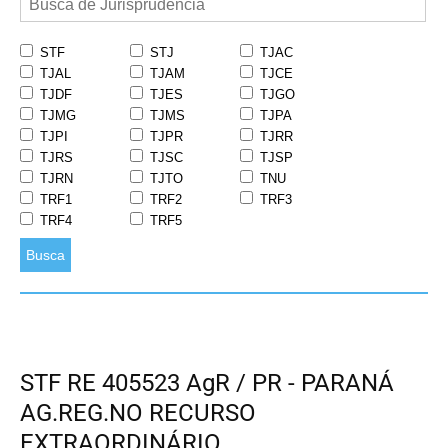
STF
STJ
TJAC
TJAL
TJAM
TJCE
TJDF
TJES
TJGO
TJMG
TJMS
TJPA
TJPI
TJPR
TJRR
TJRS
TJSC
TJSP
TJRN
TJTO
TNU
TRF1
TRF2
TRF3
TRF4
TRF5
Busca
STF RE 405523 AgR / PR - PARANÁ
AG.REG.NO RECURSO
EXTRAORDINÁRIO