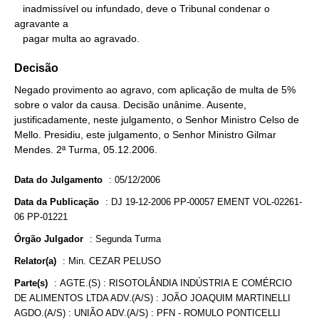
   inadmissível ou infundado, deve o Tribunal condenar o 
agravante a

   pagar multa ao agravado.
Decisão
Negado provimento ao agravo, com aplicação de multa de 5%
sobre o valor da causa. Decisão unânime. Ausente,
justificadamente, neste julgamento, o Senhor Ministro Celso de
Mello. Presidiu, este julgamento, o Senhor Ministro Gilmar
Mendes. 2ª Turma, 05.12.2006.
Data do Julgamento
:
05/12/2006
Data da Publicação
:
DJ 19-12-2006 PP-00057 EMENT VOL-02261-
06 PP-01221
Órgão Julgador
:
Segunda Turma
Relator(a)
:
Min. CEZAR PELUSO
Parte(s)
:
AGTE.(S) : RISOTOLÂNDIA INDÚSTRIA E COMÉRCIO
DE ALIMENTOS LTDA ADV.(A/S) : JOÃO JOAQUIM MARTINELLI
AGDO.(A/S) : UNIÃO ADV.(A/S) : PFN - ROMULO PONTICELLI