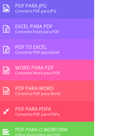
PDF PARA JPG
Converta PDF para JPG
EXCEL PARA PDF
Converta Excel para PDF
PDF TO EXCEL
Converta PDF para Excel
WORD PARA PDF
Converta Word para PDF
PDF PARA WORD
Converta PDF para Word
PDF PARA PDFA
Converta PDF para PDFa
PDF PARA O WEBFORM
Editar formulário em PDF