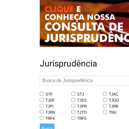
Jurisprudência
STF
STJ
TJAC
TJDF
TJES
TJGO
TJPI
TJPR
TJRR
TJRN
TJTO
TNU
TRF4
TRF5
Busca