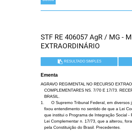
STF RE 406057 AgR / MG -
EXTRAORDINÁRIO
RESULTADO SIMPLES
Ementa
AGRAVO REGIMENTAL NO RECURSO EXTRAORDI
   COMPLEMENTARES NS. 7/70 E 17/73. RECEPÇÃO PELA CONSTITUIÇÃO DO

   BRASIL.

1.      O Supremo Tribunal Federal, em diversos j
   fixou entendimento no sentido de que a Lei Complementar n. 7/70,

   que institui o Programa de Integração Social - PIS, bem como a

   Lei Complementar n. 17/73, que a alterou, foram recepcionadas

   pela Constituição do Brasil. Precedentes.
