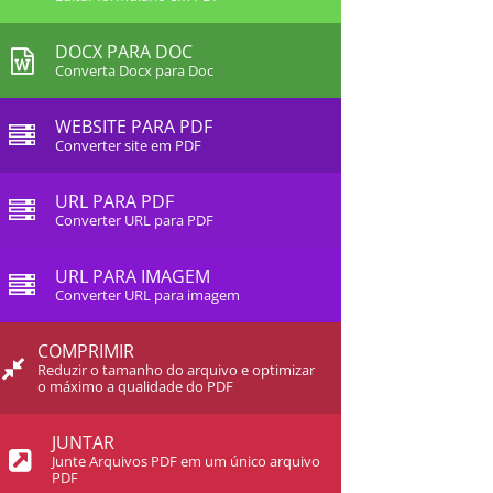
DOCX PARA DOC
Converta Docx para Doc
WEBSITE PARA PDF
Converter site em PDF
URL PARA PDF
Converter URL para PDF
URL PARA IMAGEM
Converter URL para imagem
COMPRIMIR
Reduzir o tamanho do arquivo e optimizar
o máximo a qualidade do PDF
JUNTAR
Junte Arquivos PDF em um único arquivo
PDF