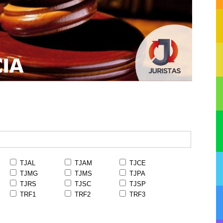
TJAL
TJAM
TJCE
TJMG
TJMS
TJPA
TJRS
TJSC
TJSP
TRF1
TRF2
TRF3