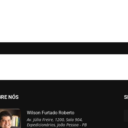
BRE NÓS
S
Wilson Furtado Roberto
Av. Júlia Freire, 1200, Sala 904,
Expedicionários, João Pessoa - PB