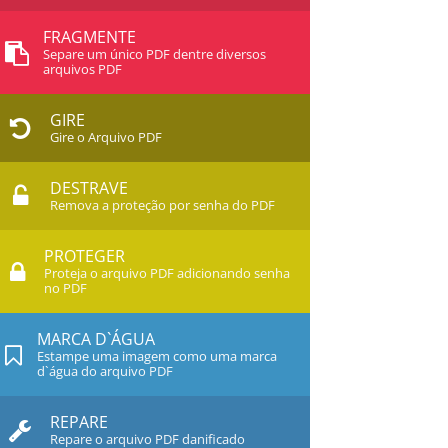
FRAGMENTE
Separe um único PDF dentre diversos
arquivos PDF
GIRE
Gire o Arquivo PDF
DESTRAVE
Remova a proteção por senha do PDF
PROTEGER
Proteja o arquivo PDF adicionando senha
no PDF
MARCA D`ÁGUA
Estampe uma imagem como uma marca
d`água do arquivo PDF
REPARE
Repare o arquivo PDF danificado