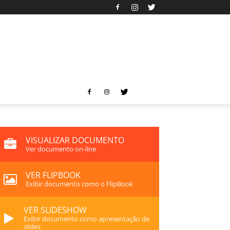
VISUALIZAR DOCUMENTO
Ver documento on-line
VER FLIPBOOK
Exibir documento como o FlipBook
VER SLIDESHOW
Exibir documento como apresentação de
slides