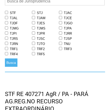
STF
STJ
TJAC
TJAL
TJAM
TJCE
TJDF
TJES
TJGO
TJMG
TJMS
TJPA
TJPI
TJPR
TJRR
TJRS
TJSC
TJSP
TJRN
TJTO
TNU
TRF1
TRF2
TRF3
TRF4
TRF5
Busca
STF RE 407271 AgR / PA - PARÁ
AG.REG.NO RECURSO
EXTRAORDINÁRIO