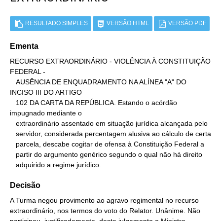
RESULTADO SIMPLES
VERSÃO HTML
VERSÃO PDF
Ementa
RECURSO EXTRAORDINÁRIO - VIOLÊNCIA À CONSTITUIÇÃO 
FEDERAL -

   AUSÊNCIA DE ENQUADRAMENTO NA ALÍNEA "A" DO 
INCISO III DO ARTIGO

   102 DA CARTA DA REPÚBLICA. Estando o acórdão 
impugnado mediante o

   extraordinário assentado em situação jurídica alcançada pelo

   servidor, considerada percentagem alusiva ao cálculo de certa

   parcela, descabe cogitar de ofensa à Constituição Federal a

   partir do argumento genérico segundo o qual não há direito

   adquirido a regime jurídico.
Decisão
A Turma negou provimento ao agravo regimental no recurso
extraordinário, nos termos do voto do Relator. Unânime. Não