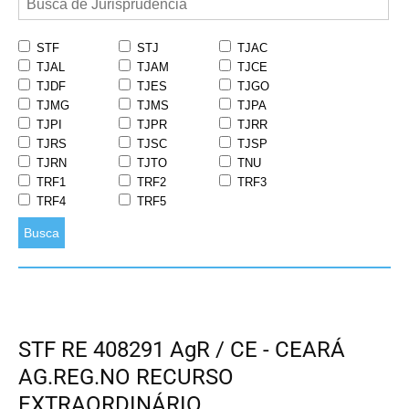
STF
STJ
TJAC
TJAL
TJAM
TJCE
TJDF
TJES
TJGO
TJMG
TJMS
TJPA
TJPI
TJPR
TJRR
TJRS
TJSC
TJSP
TJRN
TJTO
TNU
TRF1
TRF2
TRF3
TRF4
TRF5
Busca
STF RE 408291 AgR / CE - CEARÁ
AG.REG.NO RECURSO
EXTRAORDINÁRIO