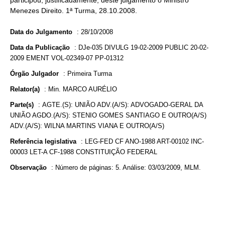
participou, justificadamente, deste julgamento o Ministro
Menezes Direito. 1ª Turma, 28.10.2008.
Data do Julgamento
:
28/10/2008
Data da Publicação
:
DJe-035 DIVULG 19-02-2009 PUBLIC 20-02-
2009 EMENT VOL-02349-07 PP-01312
Órgão Julgador
:
Primeira Turma
Relator(a)
:
Min. MARCO AURÉLIO
Parte(s)
:
AGTE.(S): UNIÃO ADV.(A/S): ADVOGADO-GERAL DA
UNIÃO AGDO.(A/S): STENIO GOMES SANTIAGO E OUTRO(A/S)
ADV.(A/S): WILNA MARTINS VIANA E OUTRO(A/S)
Referência legislativa
:
LEG-FED CF ANO-1988 ART-00102 INC-
00003 LET-A CF-1988 CONSTITUIÇÃO FEDERAL
Observação
:
Número de páginas: 5. Análise: 03/03/2009, MLM.