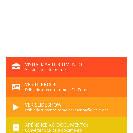
VISUALIZAR DOCUMENTO
Ver documento on-line
VER FLIPBOOK
Exibir documento como o FlipBook
VER SLIDESHOW
Exibir documento como apresentação de slides
APÊNDICE AO DOCUMENTO:
Converter OCR para documento