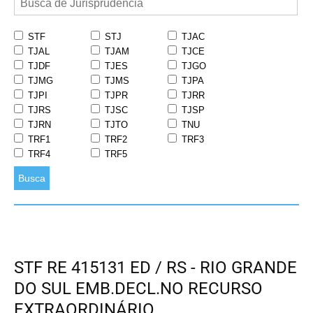
STF
STJ
TJAC
TJAL
TJAM
TJCE
TJDF
TJES
TJGO
TJMG
TJMS
TJPA
TJPI
TJPR
TJRR
TJRS
TJSC
TJSP
TJRN
TJTO
TNU
TRF1
TRF2
TRF3
TRF4
TRF5
Busca
STF RE 415131 ED / RS - RIO GRANDE
DO SUL EMB.DECL.NO RECURSO
EXTRAORDINÁRIO