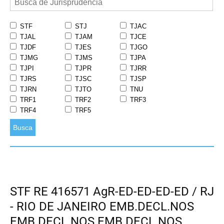
STF
STJ
TJAC
TJAL
TJAM
TJCE
TJDF
TJES
TJGO
TJMG
TJMS
TJPA
TJPI
TJPR
TJRR
TJRS
TJSC
TJSP
TJRN
TJTO
TNU
TRF1
TRF2
TRF3
TRF4
TRF5
Busca
STF RE 416571 AgR-ED-ED-ED-ED / RJ
- RIO DE JANEIRO EMB.DECL.NOS
EMB.DECL.NOS EMB.DECL.NOS