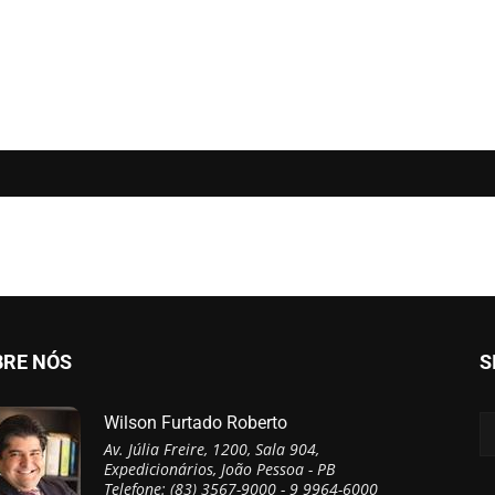
BRE NÓS
S
Wilson Furtado Roberto
Av. Júlia Freire, 1200, Sala 904,
Expedicionários, João Pessoa - PB
Telefone: (83) 3567-9000 - 9 9964-6000