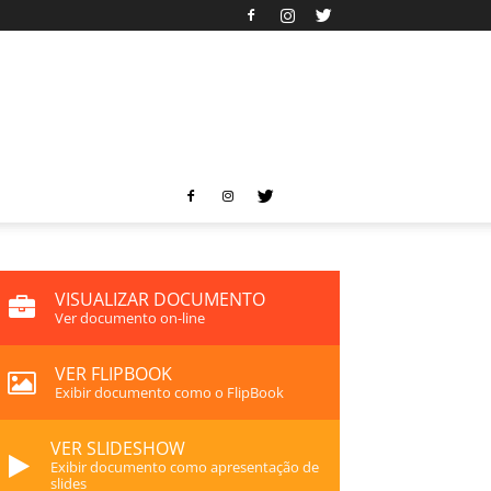
VISUALIZAR DOCUMENTO
Ver documento on-line
VER FLIPBOOK
Exibir documento como o FlipBook
VER SLIDESHOW
Exibir documento como apresentação de
slides