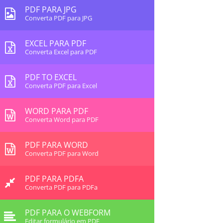
PDF PARA JPG
Converta PDF para JPG
EXCEL PARA PDF
Converta Excel para PDF
PDF TO EXCEL
Converta PDF para Excel
WORD PARA PDF
Converta Word para PDF
PDF PARA WORD
Converta PDF para Word
PDF PARA PDFA
Converta PDF para PDFa
PDF PARA O WEBFORM
Editar formulário em PDF