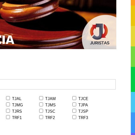
TJAL
TJAM
TJCE
TJMG
TJMS
TJPA
TJRS
TJSC
TJSP
TRF1
TRF2
TRF3