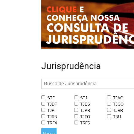
Jurisprudência
STF
STJ
TJAC
TJDF
TJES
TJGO
TJPI
TJPR
TJRR
TJRN
TJTO
TNU
TRF4
TRF5
Busca