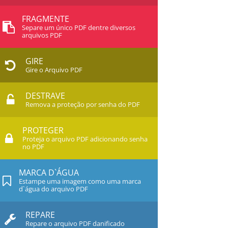
FRAGMENTE
Separe um único PDF dentre diversos
arquivos PDF
GIRE
Gire o Arquivo PDF
DESTRAVE
Remova a proteção por senha do PDF
PROTEGER
Proteja o arquivo PDF adicionando senha
no PDF
MARCA D`ÁGUA
Estampe uma imagem como uma marca
d`água do arquivo PDF
REPARE
Repare o arquivo PDF danificado