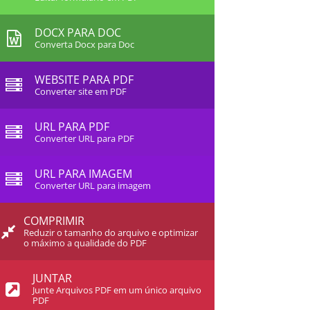
DOCX PARA DOC
Converta Docx para Doc
WEBSITE PARA PDF
Converter site em PDF
URL PARA PDF
Converter URL para PDF
URL PARA IMAGEM
Converter URL para imagem
COMPRIMIR
Reduzir o tamanho do arquivo e optimizar
o máximo a qualidade do PDF
JUNTAR
Junte Arquivos PDF em um único arquivo
PDF