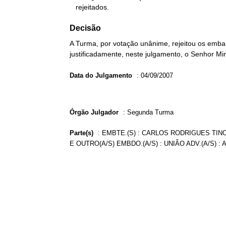
   rejeitados.
Decisão
A Turma, por votação unânime, rejeitou os emba
justificadamente, neste julgamento, o Senhor Mi
Data do Julgamento
:
04/09/2007
Órgão Julgador
:
Segunda Turma
Parte(s)
:
EMBTE.(S) : CARLOS RODRIGUES TIN
E OUTRO(A/S) EMBDO.(A/S) : UNIÃO ADV.(A/S)