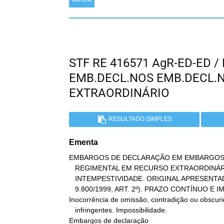
STF RE 416571 AgR-ED-ED / 
EMB.DECL.NOS EMB.DECL.
EXTRAORDINÁRIO
RESULTADO SIMPLES
Ementa
EMBARGOS DE DECLARAÇÃO EM EMBARGOS 
   REGIMENTAL EM RECURSO EXTRAORDINÁRIO.  INTERPOSIÇÃO VIA FAX.

   INTEMPESTIVIDADE. ORIGINAL APRESENTADO FORA DO PRAZO LEGAL (LEI

   9.800/1999, ART. 2º). PRAZO CONTÍNUO E IMPRORROGÁVEL.

Inocorrência de omissão, contradição ou obscurid
   infringentes. Impossibilidade.

Embargos de declaração
