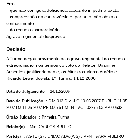
Erro

   que não configura deficiência capaz de impedir a exata

   compreensão da controvérsia e, portanto, não obsta o 
conhecimento

   do recurso extraordinário.

Agravo regimental desprovido.
Decisão
A Turma negou provimento ao agravo regimental no recurso
extraordinário, nos termos do voto do Relator. Unânime.
Ausentes, justificadamente, os Ministros Marco Aurélio e
Ricardo Lewandowski. 1ª. Turma, 14.12.2006.
Data do Julgamento
:
14/12/2006
Data da Publicação
:
DJe-013 DIVULG 10-05-2007 PUBLIC 11-05-
2007 DJ 11-05-2007 PP-00076 EMENT VOL-02275-03 PP-00532
Órgão Julgador
:
Primeira Turma
Relator(a)
:
Min. CARLOS BRITTO
Parte(s)
:
AGTE.(S) : UNIÃO ADV.(A/S) : PFN - SARA RIBEIRO