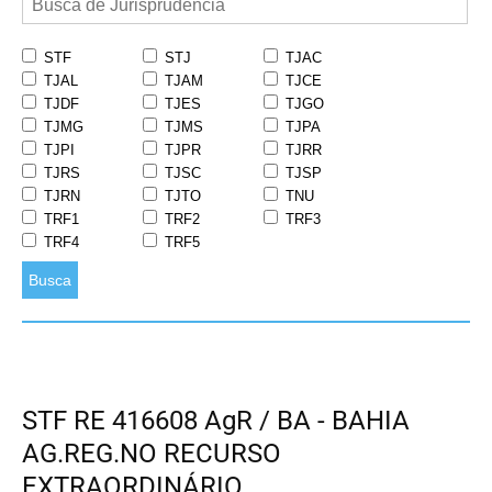
STF
STJ
TJAC
TJAL
TJAM
TJCE
TJDF
TJES
TJGO
TJMG
TJMS
TJPA
TJPI
TJPR
TJRR
TJRS
TJSC
TJSP
TJRN
TJTO
TNU
TRF1
TRF2
TRF3
TRF4
TRF5
Busca
STF RE 416608 AgR / BA - BAHIA
AG.REG.NO RECURSO
EXTRAORDINÁRIO