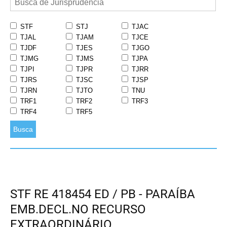
STF
STJ
TJAC
TJAL
TJAM
TJCE
TJDF
TJES
TJGO
TJMG
TJMS
TJPA
TJPI
TJPR
TJRR
TJRS
TJSC
TJSP
TJRN
TJTO
TNU
TRF1
TRF2
TRF3
TRF4
TRF5
Busca
STF RE 418454 ED / PB - PARAÍBA
EMB.DECL.NO RECURSO
EXTRAORDINÁRIO