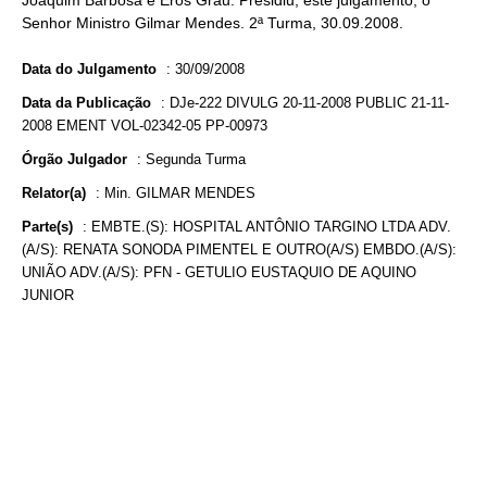
Joaquim Barbosa e Eros Grau. Presidiu, este julgamento, o
Senhor Ministro Gilmar Mendes. 2ª Turma, 30.09.2008.
Data do Julgamento
:
30/09/2008
Data da Publicação
:
DJe-222 DIVULG 20-11-2008 PUBLIC 21-11-
2008 EMENT VOL-02342-05 PP-00973
Órgão Julgador
:
Segunda Turma
Relator(a)
:
Min. GILMAR MENDES
Parte(s)
:
EMBTE.(S): HOSPITAL ANTÔNIO TARGINO LTDA ADV.
(A/S): RENATA SONODA PIMENTEL E OUTRO(A/S) EMBDO.(A/S):
UNIÃO ADV.(A/S): PFN - GETULIO EUSTAQUIO DE AQUINO
JUNIOR