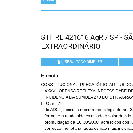
STF RE 421616 AgR / SP -
EXTRAORDINÁRIO
RESULTADO SIMPLES
Ementa
CONSTITUCIONAL. PRECATÓRIO. ART. 78 DO AD
   XXXVI. OFENSA REFLEXA. NECESSIDADE DE REEXAME DE PROVA.

   INCIDÊNCIA DA SÚMULA 279 DO STF. AGRAVO IMPROVIDO.

I - O art. 78

   do ADCT, possui a mesma mens legis do art. 33 do mesmo Ato. Dessa

   forma, em tendo sido calculado o valor devido na data da

   promulgação da EC 30/2000, acrescidos dos juros legais e da

   correção monetária, aqueles não mais incidirão por ocasião do
