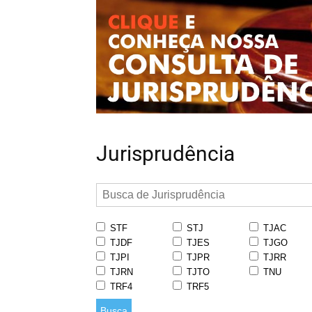
Jurisprudência
STF
STJ
TJAC
TJDF
TJES
TJGO
TJPI
TJPR
TJRR
TJRN
TJTO
TNU
TRF4
TRF5
Busca