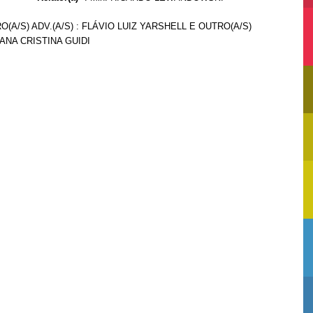
O(A/S) ADV.(A/S) : FLÁVIO LUIZ YARSHELL E OUTRO(A/S)
 ANA CRISTINA GUIDI