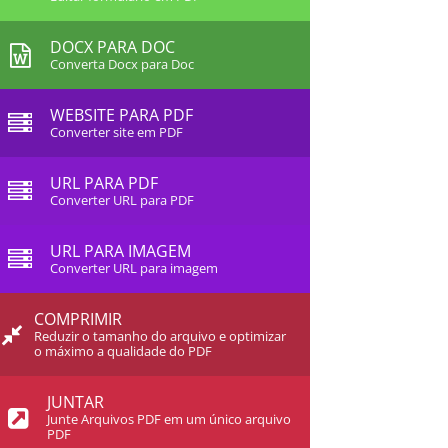
DOCX PARA DOC
Converta Docx para Doc
WEBSITE PARA PDF
Converter site em PDF
URL PARA PDF
Converter URL para PDF
URL PARA IMAGEM
Converter URL para imagem
COMPRIMIR
Reduzir o tamanho do arquivo e optimizar
o máximo a qualidade do PDF
JUNTAR
Junte Arquivos PDF em um único arquivo
PDF