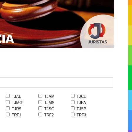
TJAL
TJAM
TJCE
TJMG
TJMS
TJPA
TJRS
TJSC
TJSP
TRF1
TRF2
TRF3