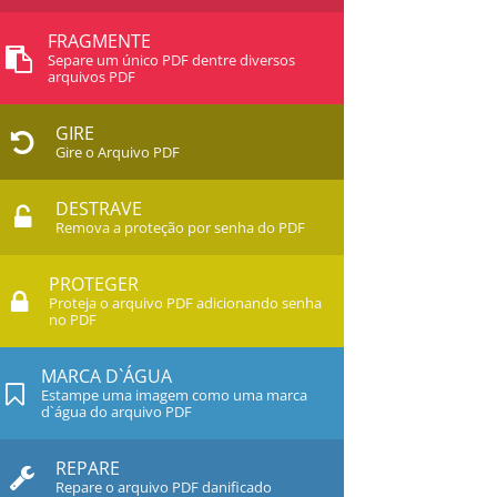
FRAGMENTE
Separe um único PDF dentre diversos
arquivos PDF
GIRE
Gire o Arquivo PDF
DESTRAVE
Remova a proteção por senha do PDF
PROTEGER
Proteja o arquivo PDF adicionando senha
no PDF
MARCA D`ÁGUA
Estampe uma imagem como uma marca
d`água do arquivo PDF
REPARE
Repare o arquivo PDF danificado