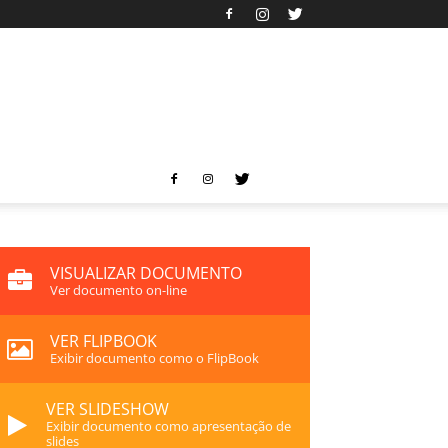
VISUALIZAR DOCUMENTO
Ver documento on-line
VER FLIPBOOK
Exibir documento como o FlipBook
VER SLIDESHOW
Exibir documento como apresentação de
slides