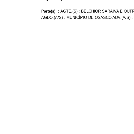
Parte(s)
:
AGTE.(S) : BELCHIOR SARAIVA E OUTR
AGDO.(A/S) : MUNICÍPIO DE OSASCO ADV.(A/S) :