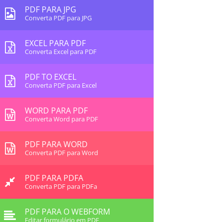
PDF PARA JPG
Converta PDF para JPG
EXCEL PARA PDF
Converta Excel para PDF
PDF TO EXCEL
Converta PDF para Excel
WORD PARA PDF
Converta Word para PDF
PDF PARA WORD
Converta PDF para Word
PDF PARA PDFA
Converta PDF para PDFa
PDF PARA O WEBFORM
Editar formulário em PDF