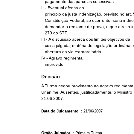
   pagamento das parcelas sucessivas.

II - Eventual ofensa ao

   princípio da justa indenização, previsto no art. 5º, XXIV, da

   Constituição Federal, se ocorrente, seria indireta, além de

   demandar o reexame de prova, o que atrai a incidência da Súmula

   279 do STF.

III - A discussão acerca dos limites objetivos da

   coisa julgada, matéria de legislação ordinária, não dá ensejo à

   abertura da via extraordinária.

IV - Agravo regimental

   improvido.
Decisão
A Turma negou provimento ao agravo regimental n
Unânime. Ausentes, justificadamente, o Ministro
21.06.2007.
Data do Julgamento
:
21/06/2007
Órgão Julgador
:
Primeira Turma