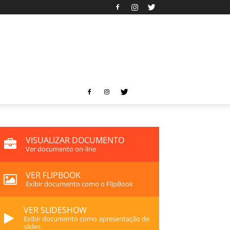
VISUALIZAR DOCUMENTO
Ver documento on-line
VER FLIPBOOK
Exibir documento como o FlipBook
VER SLIDESHOW
Exibir documento como apresentação de
slides