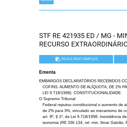
STF RE 421935 ED / MG - 
RECURSO EXTRAORDINÁRI
RESULTADO SIMPLES
Ementa
EMBARGOS DECLARATÓRIOS RECEBIDOS CO
   COFINS. AUMENTO DE ALÍQUOTA, DE 2% PARA 3% (ART. 8º,  § 1º, DA

   LEI 9.718/1998). CONSTITUCIONALIDADE.

O Supremo Tribunal

   Federal reputou constitucional o aumento de alíquota da Cofins,

   de 2% para 3%, vinculado ao mecanismo de compensação previsto no

   art. 8º, § 1º, da Lei 9.718/1998. Inexistência de violação da

   isonomia (RE 336.134, rel. min. Ilmar Galvão, Pleno, DJ de
