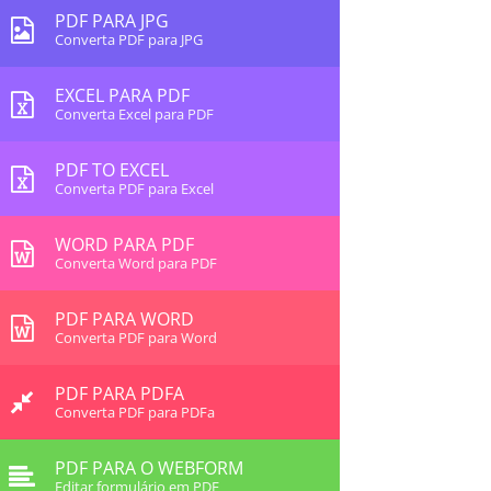
PDF PARA JPG
Converta PDF para JPG
EXCEL PARA PDF
Converta Excel para PDF
PDF TO EXCEL
Converta PDF para Excel
WORD PARA PDF
Converta Word para PDF
PDF PARA WORD
Converta PDF para Word
PDF PARA PDFA
Converta PDF para PDFa
PDF PARA O WEBFORM
Editar formulário em PDF