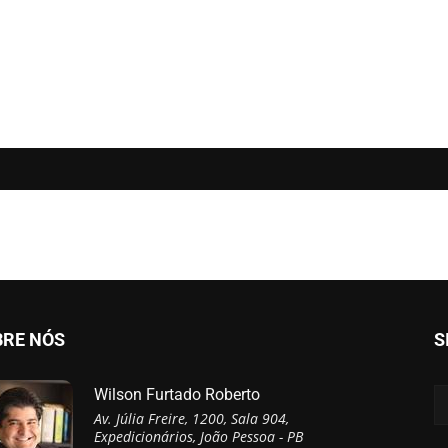
BRE NÓS
S
Wilson Furtado Roberto
Av. Júlia Freire, 1200, Sala 904,
Expedicionários, João Pessoa - PB