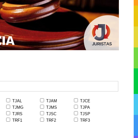
TJAL
TJAM
TJCE
TJMG
TJMS
TJPA
TJRS
TJSC
TJSP
TRF1
TRF2
TRF3