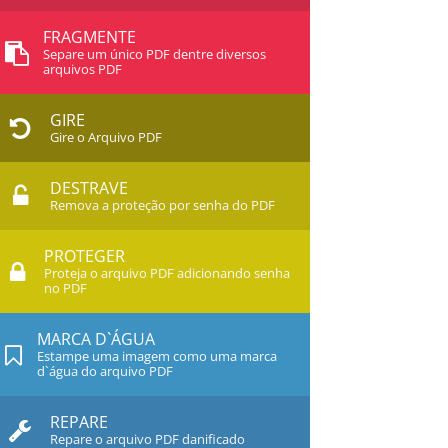
FRAGMENTE
Separe um único PDF dentre diversos
arquivos PDF
GIRE
Gire o Arquivo PDF
DESTRAVE
Remova a proteção por senha do PDF
PROTEGER
Proteja o arquivo PDF adicionando senha
no PDF
MARCA D`ÁGUA
Estampe uma imagem como uma marca
d`água do arquivo PDF
REPARE
Repare o arquivo PDF danificado