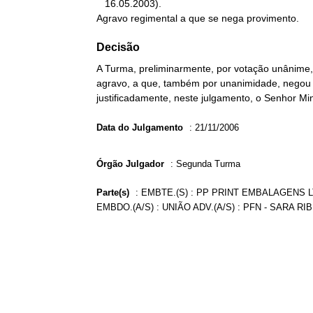
   16.05.2003).

Agravo regimental a que se nega provimento.
Decisão
A Turma, preliminarmente, por votação unânim
agravo, a que, também por unanimidade, negou p
justificadamente, neste julgamento, o Senhor Mi
Data do Julgamento
:
21/11/2006
Órgão Julgador
:
Segunda Turma
Parte(s)
:
EMBTE.(S) : PP PRINT EMBALAGENS L
EMBDO.(A/S) : UNIÃO ADV.(A/S) : PFN - SARA 