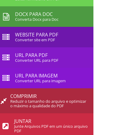
DOCX PARA DOC
Converta Docx para Doc
WEBSITE PARA PDF
Converter site em PDF
URL PARA PDF
Converter URL para PDF
URL PARA IMAGEM
Converter URL para imagem
COMPRIMIR
Reduzir o tamanho do arquivo e optimizar
o máximo a qualidade do PDF
JUNTAR
Junte Arquivos PDF em um único arquivo
PDF