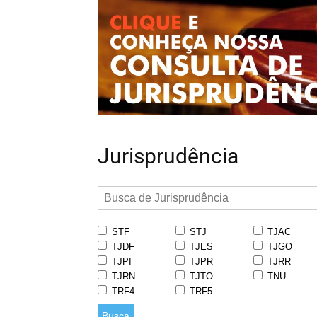
Jurisprudência
STF
STJ
TJAC
TJDF
TJES
TJGO
TJPI
TJPR
TJRR
TJRN
TJTO
TNU
TRF4
TRF5
Busca