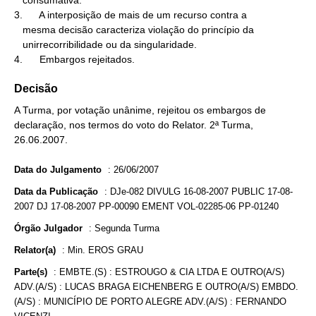
   consumativa.

3.      A interposição de mais de um recurso contra a

   mesma decisão caracteriza violação do princípio da

   unirrecorribilidade ou da singularidade.

4.      Embargos rejeitados.
Decisão
A Turma, por votação unânime, rejeitou os embargos de
declaração, nos termos do voto do Relator. 2ª Turma,
26.06.2007.
Data do Julgamento
:
26/06/2007
Data da Publicação
:
DJe-082 DIVULG 16-08-2007 PUBLIC 17-08-
2007 DJ 17-08-2007 PP-00090 EMENT VOL-02285-06 PP-01240
Órgão Julgador
:
Segunda Turma
Relator(a)
:
Min. EROS GRAU
Parte(s)
:
EMBTE.(S) : ESTROUGO & CIA LTDA E OUTRO(A/S)
ADV.(A/S) : LUCAS BRAGA EICHENBERG E OUTRO(A/S) EMBDO.
(A/S) : MUNICÍPIO DE PORTO ALEGRE ADV.(A/S) : FERNANDO