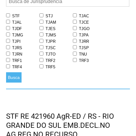
STF
STJ
TJAC
TJAL
TJAM
TJCE
TJDF
TJES
TJGO
TJMG
TJMS
TJPA
TJPI
TJPR
TJRR
TJRS
TJSC
TJSP
TJRN
TJTO
TNU
TRF1
TRF2
TRF3
TRF4
TRF5
Busca
STF RE 421960 AgR-ED / RS - RIO
GRANDE DO SUL EMB.DECL.NO
AG.REG.NO RECURSO