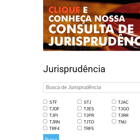
Jurisprudência
STF
STJ
TJAC
TJDF
TJES
TJGO
TJPI
TJPR
TJRR
TJRN
TJTO
TNU
TRF4
TRF5
Busca