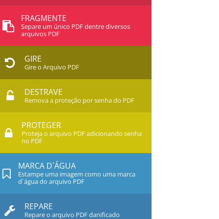
FRAGMENTE
Separe um único PDF dentre diversos
arquivos PDF
GIRE
Gire o Arquivo PDF
DESTRAVE
Remova a proteção por senha do PDF
PROTEGER
Proteja o arquivo PDF adicionando senha
no PDF
MARCA D`ÁGUA
Estampe uma imagem como uma marca
d`água do arquivo PDF
REPARE
Repare o arquivo PDF danificado