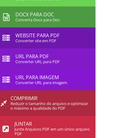
DOCX PARA DOC
Converta Docx para Doc
WEBSITE PARA PDF
Converter site em PDF
URL PARA PDF
Converter URL para PDF
URL PARA IMAGEM
Converter URL para imagem
COMPRIMIR
Reduzir o tamanho do arquivo e optimizar
o máximo a qualidade do PDF
JUNTAR
Junte Arquivos PDF em um único arquivo
PDF