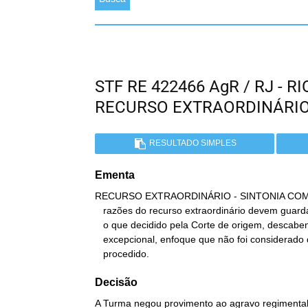
STF RE 422466 AgR / RJ - 
RECURSO EXTRAORDINÁRI
RESULTADO SIMPLES
Ementa
RECURSO EXTRAORDINÁRIO - SINTONIA COM
   razões do recurso extraordinário devem guardar exata sintonia com

   o que decidido pela Corte de origem, descabendo impugnar, na via

   excepcional, enfoque que não foi considerado quando do julgamento

   procedido.
Decisão
A Turma negou provimento ao agravo regimental n