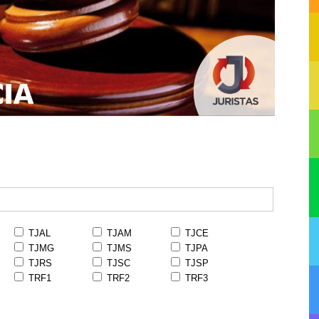
TJAL
TJAM
TJCE
TJMG
TJMS
TJPA
TJRS
TJSC
TJSP
TRF1
TRF2
TRF3