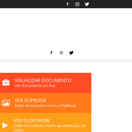
VISUALIZAR DOCUMENTO
Ver documento on-line
VER FLIPBOOK
Exibir documento como o FlipBook
VER SLIDESHOW
Exibir documento como apresentação de
slides