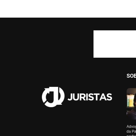
SO
Advog
da Pa