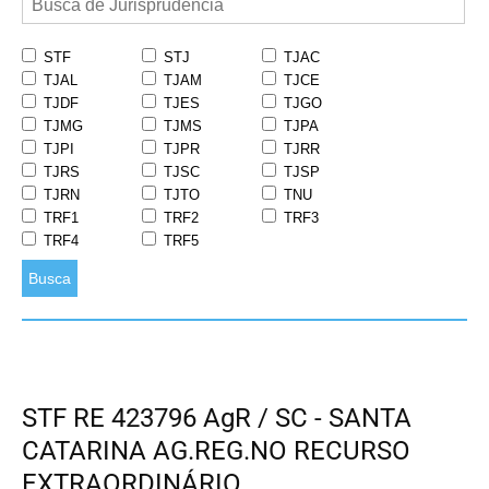
STF
STJ
TJAC
TJAL
TJAM
TJCE
TJDF
TJES
TJGO
TJMG
TJMS
TJPA
TJPI
TJPR
TJRR
TJRS
TJSC
TJSP
TJRN
TJTO
TNU
TRF1
TRF2
TRF3
TRF4
TRF5
Busca
STF RE 423796 AgR / SC - SANTA
CATARINA AG.REG.NO RECURSO
EXTRAORDINÁRIO