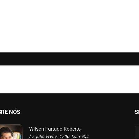
BRE NÓS
S
Wilson Furtado Roberto
Av. Júlia Freire, 1200, Sala 904,