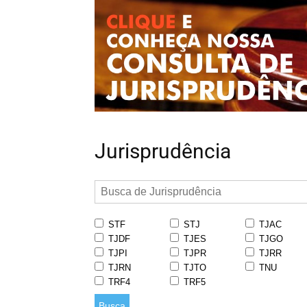
Jurisprudência
STF
STJ
TJAC
TJDF
TJES
TJGO
TJPI
TJPR
TJRR
TJRN
TJTO
TNU
TRF4
TRF5
Busca