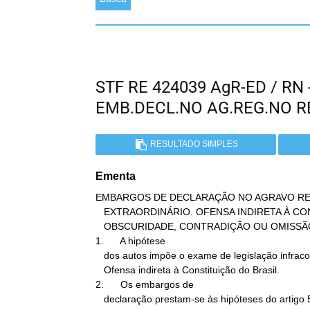
STF RE 424039 AgR-ED / RN
EMB.DECL.NO AG.REG.NO 
RESULTADO SIMPLES
Ementa
EMBARGOS DE DECLARAÇÃO NO AGRAVO RE
   EXTRAORDINÁRIO. OFENSA INDIRETA À CONSTITUIÇÃO DO BRASIL.

   OBSCURIDADE, CONTRADIÇÃO OU OMISSÃO. INEXISTÊNCIA.

1.      A hipótese

   dos autos impõe o exame de legislação infraconstitucional.

   Ofensa indireta à Constituição do Brasil.

2.      Os embargos de

   declaração prestam-se às hipóteses do artigo 535 do Código de
