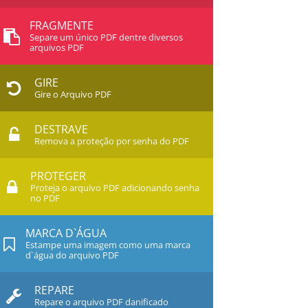
FRAGMENTE
Separe um único PDF dentre diversos
arquivos PDF
GIRE
Gire o Arquivo PDF
DESTRAVE
Remova a proteção por senha do PDF
PROTEGER
Proteja o arquivo PDF adicionando senha
no PDF
MARCA D`ÁGUA
Estampe uma imagem como uma marca
d`água do arquivo PDF
REPARE
Repare o arquivo PDF danificado