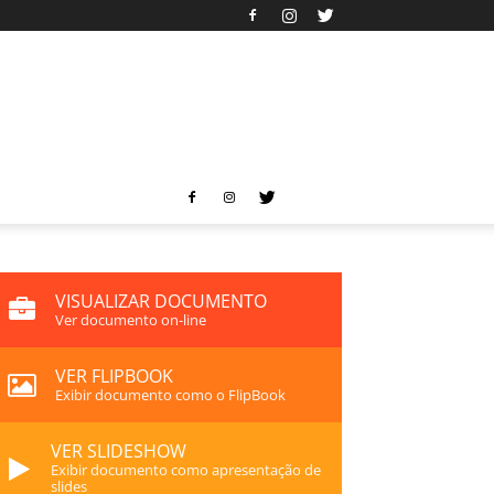
VISUALIZAR DOCUMENTO
Ver documento on-line
VER FLIPBOOK
Exibir documento como o FlipBook
VER SLIDESHOW
Exibir documento como apresentação de
slides