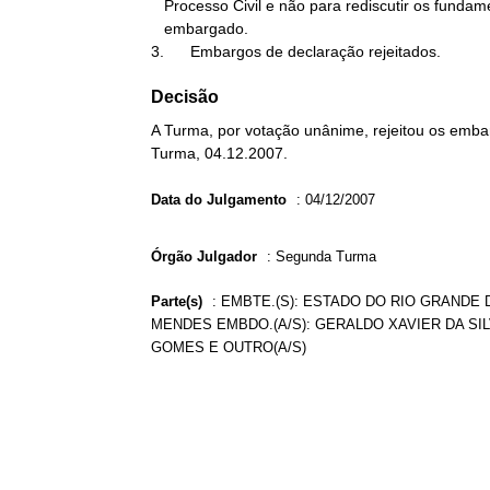
   Processo Civil e não para rediscutir os fundamentos do acórdão

   embargado.

3.      Embargos de declaração rejeitados.
Decisão
A Turma, por votação unânime, rejeitou os embar
Turma, 04.12.2007.
Data do Julgamento
:
04/12/2007
Órgão Julgador
:
Segunda Turma
Parte(s)
:
EMBTE.(S): ESTADO DO RIO GRANDE D
MENDES EMBDO.(A/S): GERALDO XAVIER DA SILV
GOMES E OUTRO(A/S)