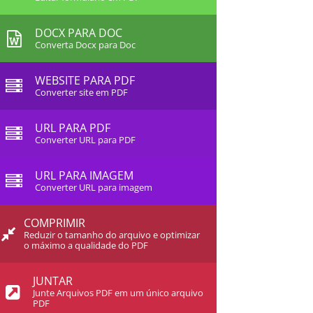
DOCX PARA DOC
Converta Docx para Doc
WEBSITE PARA PDF
Converter site em PDF
URL PARA PDF
Converter URL para PDF
URL PARA IMAGEM
Converter URL para imagem
COMPRIMIR
Reduzir o tamanho do arquivo e optimizar
o máximo a qualidade do PDF
JUNTAR
Junte Arquivos PDF em um único arquivo
PDF