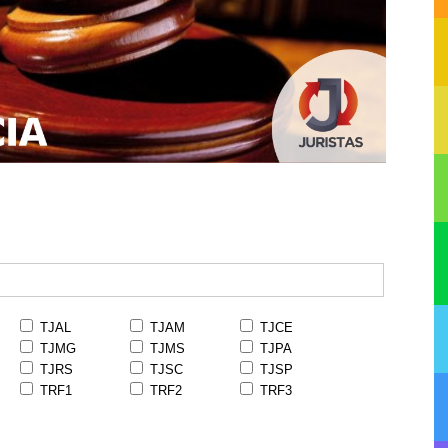
TJAL
TJAM
TJCE
TJMG
TJMS
TJPA
TJRS
TJSC
TJSP
TRF1
TRF2
TRF3