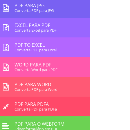
PDF PARA JPG
Converta PDF para JPG
EXCEL PARA PDF
Converta Excel para PDF
PDF TO EXCEL
Converta PDF para Excel
WORD PARA PDF
Converta Word para PDF
PDF PARA WORD
Converta PDF para Word
PDF PARA PDFA
Converta PDF para PDFa
PDF PARA O WEBFORM
Editar formulário em PDF