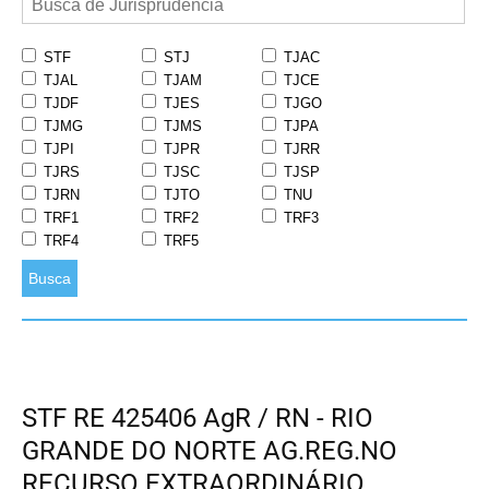
STF
STJ
TJAC
TJAL
TJAM
TJCE
TJDF
TJES
TJGO
TJMG
TJMS
TJPA
TJPI
TJPR
TJRR
TJRS
TJSC
TJSP
TJRN
TJTO
TNU
TRF1
TRF2
TRF3
TRF4
TRF5
Busca
STF RE 425406 AgR / RN - RIO
GRANDE DO NORTE AG.REG.NO
RECURSO EXTRAORDINÁRIO