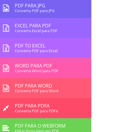
PDF PARA JPG
Converta PDF para JPG
EXCEL PARA PDF
Converta Excel para PDF
PDF TO EXCEL
Converta PDF para Excel
WORD PARA PDF
Converta Word para PDF
PDF PARA WORD
Converta PDF para Word
PDF PARA PDFA
Converta PDF para PDFa
PDF PARA O WEBFORM
Editar formulário em PDF