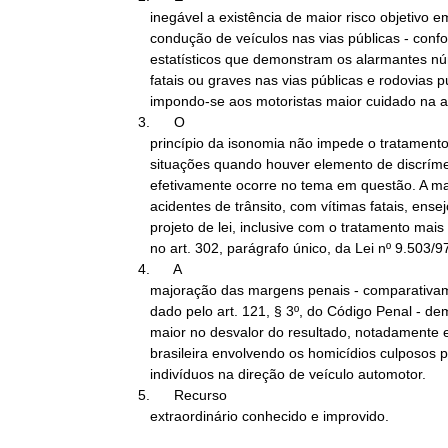
   inegável a existência de maior risco objetivo em decorrência da

   condução de veículos nas vias públicas - conforme dados

   estatísticos que demonstram os alarmantes números de acidentes

   fatais ou graves nas vias públicas e rodovias públicas -

   impondo-se aos motoristas maior cuidado na atividade.

3.      O

   princípio da isonomia não impede o tratamento diversificado das

   situações quando houver elemento de discrímen razoável, o que

   efetivamente ocorre no tema em questão. A maior freqüência de

   acidentes de trânsito, com vítimas fatais, ensejou a aprovação do

   projeto de lei, inclusive com o tratamento mais rigoroso contido

   no art. 302, parágrafo único, da Lei nº 9.503/97.

4.      A

   majoração das margens penais - comparativamente ao tratamento

   dado pelo art. 121, § 3º, do Código Penal - demonstra o enfoque

   maior no desvalor do resultado, notadamente em razão da realidade

   brasileira envolvendo os homicídios culposos provocados por

   indivíduos na direção de veículo automotor.

5.      Recurso

   extraordinário conhecido e improvido.