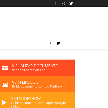
VISUALIZAR DOCUMENTO
Ver documento on-line
VER FLIPBOOK
Exibir documento como o FlipBook
VER SLIDESHOW
Exibir documento como apresentação de
slides