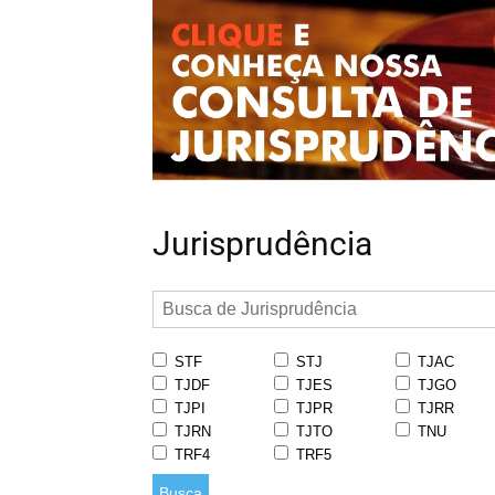
Jurisprudência
STF
STJ
TJAC
TJDF
TJES
TJGO
TJPI
TJPR
TJRR
TJRN
TJTO
TNU
TRF4
TRF5
Busca