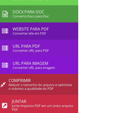
DOCX PARA DOC
Converta Docx para Doc
WEBSITE PARA PDF
Converter site em PDF
URL PARA PDF
Converter URL para PDF
URL PARA IMAGEM
Converter URL para imagem
COMPRIMIR
Reduzir o tamanho do arquivo e optimizar
o máximo a qualidade do PDF
JUNTAR
Junte Arquivos PDF em um único arquivo
PDF