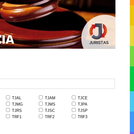
TJAL
TJAM
TJCE
TJMG
TJMS
TJPA
TJRS
TJSC
TJSP
TRF1
TRF2
TRF3