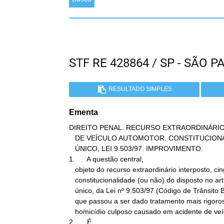
STF RE 428864 / SP - SÃO
RESULTADO SIMPLES
Ementa
DIREITO PENAL. RECURSO EXTRAORDINÁRIO
   DE VEÍCULO AUTOMOTOR. CONSTITUCIONALIDADE. ART. 302, PARÁGRAFO

   ÚNICO, LEI 9.503/97. IMPROVIMENTO.

1.      A questão central,

   objeto do recurso extraordinário interposto, cinge-se à

   constitucionalidade (ou não) do disposto no art. 302, parágrafo

   único, da Lei nº 9.503/97 (Código de Trânsito Brasileiro), eis

   que passou a ser dado tratamento mais rigoroso às hipóteses de

   homicídio culposo causado em acidente de veículo.

2.      É
