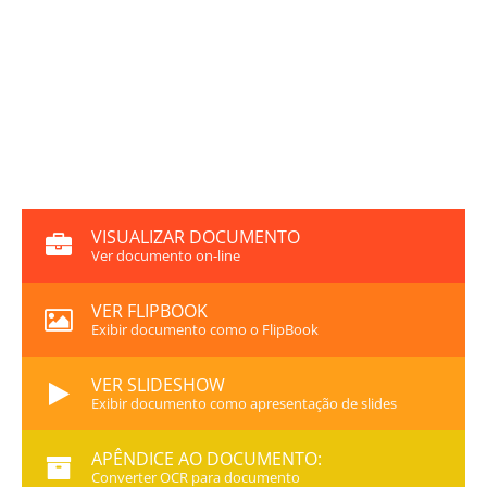
VISUALIZAR DOCUMENTO
Ver documento on-line
VER FLIPBOOK
Exibir documento como o FlipBook
VER SLIDESHOW
Exibir documento como apresentação de slides
APÊNDICE AO DOCUMENTO:
Converter OCR para documento