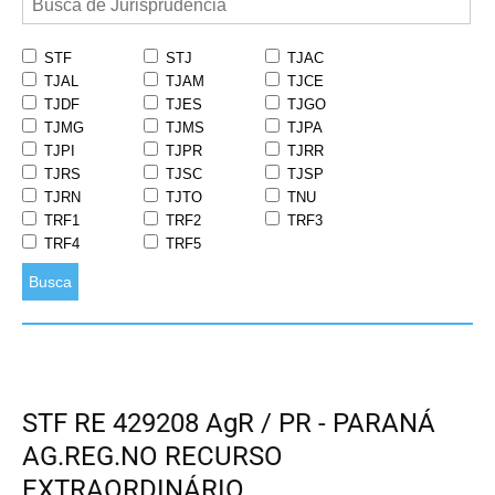
STF
STJ
TJAC
TJAL
TJAM
TJCE
TJDF
TJES
TJGO
TJMG
TJMS
TJPA
TJPI
TJPR
TJRR
TJRS
TJSC
TJSP
TJRN
TJTO
TNU
TRF1
TRF2
TRF3
TRF4
TRF5
Busca
STF RE 429208 AgR / PR - PARANÁ
AG.REG.NO RECURSO
EXTRAORDINÁRIO