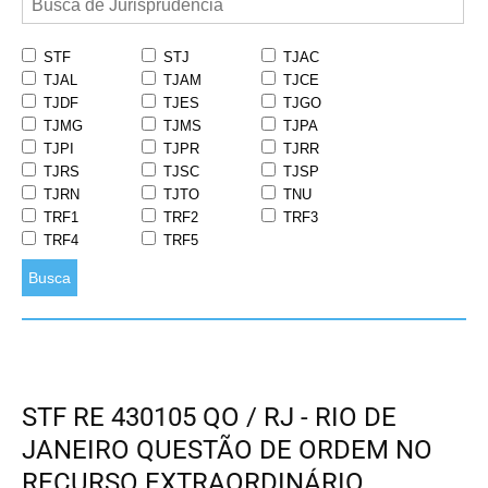
STF
STJ
TJAC
TJAL
TJAM
TJCE
TJDF
TJES
TJGO
TJMG
TJMS
TJPA
TJPI
TJPR
TJRR
TJRS
TJSC
TJSP
TJRN
TJTO
TNU
TRF1
TRF2
TRF3
TRF4
TRF5
Busca
STF RE 430105 QO / RJ - RIO DE
JANEIRO QUESTÃO DE ORDEM NO
RECURSO EXTRAORDINÁRIO