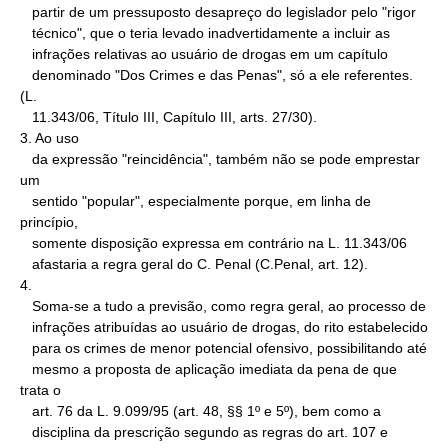
   partir de um pressuposto desapreço do legislador pelo "rigor

   técnico", que o teria levado inadvertidamente a incluir as

   infrações relativas ao usuário de drogas em um capítulo

   denominado "Dos Crimes e das Penas", só a ele referentes. 
(L.

   11.343/06, Título III, Capítulo III, arts. 27/30).

3. Ao uso

   da expressão "reincidência", também não se pode emprestar 
um

   sentido "popular", especialmente porque, em linha de 
princípio,

   somente disposição expressa em contrário na L. 11.343/06

   afastaria a regra geral do C. Penal (C.Penal, art. 12).

4.

   Soma-se a tudo a previsão, como regra geral, ao processo de

   infrações atribuídas ao usuário de drogas, do rito estabelecido

   para os crimes de menor potencial ofensivo, possibilitando até

   mesmo a proposta de aplicação imediata da pena de que 
trata o

   art. 76 da L. 9.099/95 (art. 48, §§ 1º e 5º), bem como a

   disciplina da prescrição segundo as regras do art. 107 e
