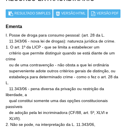
RESULTADO SIMPLES
VERSÃO HTML
VERSÃO PDF
Ementa
I. Posse de droga para consumo pessoal: (art. 28 da L.

   11.343/06 - nova lei de drogas): natureza jurídica de crime.

1. O art. 1º da LICP - que se limita a estabelecer um

   critério que permite distinguir quando se está diante de um 
crime

   ou de uma contravenção - não obsta a que lei ordinária

   superveniente adote outros critérios gerais de distinção, ou

   estabeleça para determinado crime - como o fez o art. 28 da 
L.

   11.343/06 - pena diversa da privação ou restrição da 
liberdade, a

   qual constitui somente uma das opções constitucionais 
passíveis

   de adoção pela lei incriminadora (CF/88, art. 5º, XLVI e

   XLVII).

2. Não se pode, na interpretação da L. 11.343/06,
