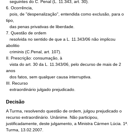
   seguintes do C. Penal (L. 11.343, art. 30).

6. Ocorrência,

   pois, de "despenalização", entendida como exclusão, para o 
tipo,

   das penas privativas de liberdade.

7. Questão de ordem

   resolvida no sentido de que a L. 11.343/06 não implicou 
abolitio

   criminis (C.Penal, art. 107).

II. Prescrição: consumação, à

   vista do art. 30 da L. 11.343/06, pelo decurso de mais de 2 
anos

   dos fatos, sem qualquer causa interruptiva.

III. Recurso

   extraordinário julgado prejudicado.
Decisão
A Turma, resolvendo questão de ordem, julgou prejudicado o
recurso extraordinário. Unânime. Não participou,
justificadamente, deste julgamento, a Ministra Cármen Lúcia. 1ª.
Turma, 13.02.2007.