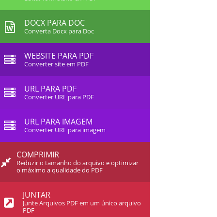
DOCX PARA DOC
Converta Docx para Doc
WEBSITE PARA PDF
Converter site em PDF
URL PARA PDF
Converter URL para PDF
URL PARA IMAGEM
Converter URL para imagem
COMPRIMIR
Reduzir o tamanho do arquivo e optimizar
o máximo a qualidade do PDF
JUNTAR
Junte Arquivos PDF em um único arquivo
PDF