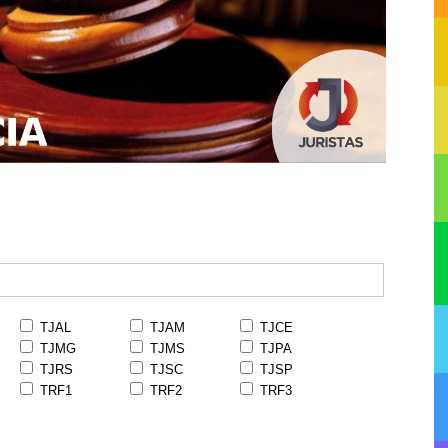
TJAL
TJAM
TJCE
TJMG
TJMS
TJPA
TJRS
TJSC
TJSP
TRF1
TRF2
TRF3