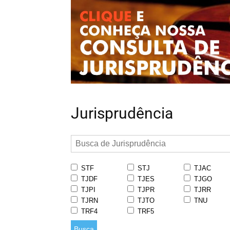
Jurisprudência
STF
STJ
TJAC
TJDF
TJES
TJGO
TJPI
TJPR
TJRR
TJRN
TJTO
TNU
TRF4
TRF5
Busca