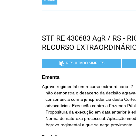
STF RE 430683 AgR / RS - 
RECURSO EXTRAORDINÁRI
RESULTADO SIMPLES
Ementa
Agravo regimental em recurso extraordinário. 2.
   não demonstra o desacerto da decisão agravada. Decisão em

   consonância com a jurisprudência desta Corte. 3. Honorários

   advocatícios. Execução contra a Fazenda Pública. Precedentes. 4.

   Propositura da execução em data anterior à edição da MP 2.180/01.

   Norma de natureza processual. Aplicação imediata. Precedente. 5.

   Agravo regimental a que se nega provimento.