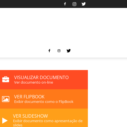
VISUALIZAR DOCUMENTO
Ver documento on-line
VER FLIPBOOK
Exibir documento como o FlipBook
VER SLIDESHOW
Exibir documento como apresentação de
slides