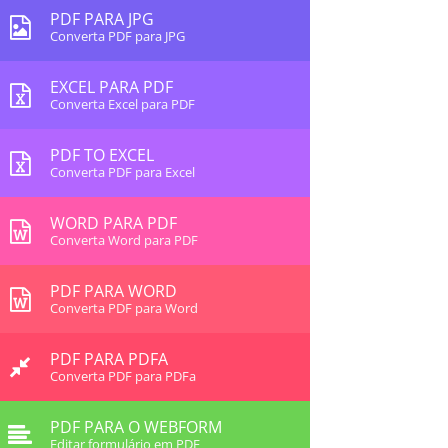
PDF PARA JPG
Converta PDF para JPG
EXCEL PARA PDF
Converta Excel para PDF
PDF TO EXCEL
Converta PDF para Excel
WORD PARA PDF
Converta Word para PDF
PDF PARA WORD
Converta PDF para Word
PDF PARA PDFA
Converta PDF para PDFa
PDF PARA O WEBFORM
Editar formulário em PDF