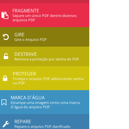
FRAGMENTE
Separe um único PDF dentre diversos
arquivos PDF
GIRE
Gire o Arquivo PDF
DESTRAVE
Remova a proteção por senha do PDF
PROTEGER
Proteja o arquivo PDF adicionando senha
no PDF
MARCA D`ÁGUA
Estampe uma imagem como uma marca
d`água do arquivo PDF
REPARE
Repare o arquivo PDF danificado