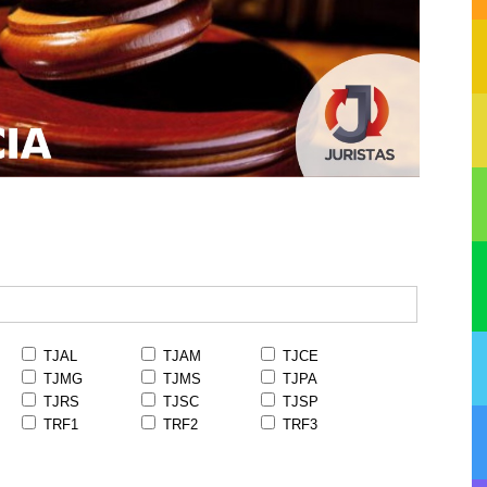
TJAL
TJAM
TJCE
TJMG
TJMS
TJPA
TJRS
TJSC
TJSP
TRF1
TRF2
TRF3