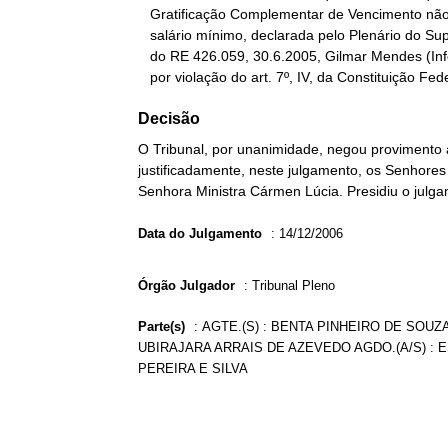
   Gratificação Complementar de Vencimento não pode ser inferior ao

   salário mínimo, declarada pelo Plenário do Supremo, no julgamento

   do RE 426.059, 30.6.2005, Gilmar Mendes (Informativo STF 394),

   por violação do art. 7º, IV, da Constituição Fed
Decisão
O Tribunal, por unanimidade, negou provimento 
justificadamente, neste julgamento, os Senhores
Senhora Ministra Cármen Lúcia. Presidiu o julga
Data do Julgamento
:
14/12/2006
Órgão Julgador
:
Tribunal Pleno
Parte(s)
:
AGTE.(S) : BENTA PINHEIRO DE SOUZA
UBIRAJARA ARRAIS DE AZEVEDO AGDO.(A/S) : E
PEREIRA E SILVA