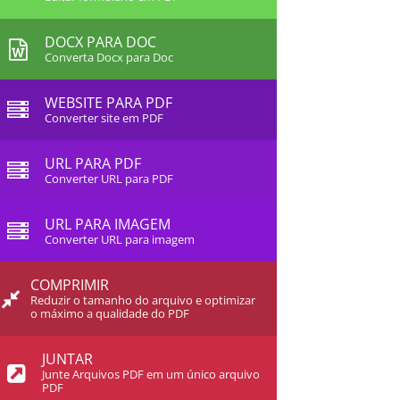
DOCX PARA DOC
Converta Docx para Doc
WEBSITE PARA PDF
Converter site em PDF
URL PARA PDF
Converter URL para PDF
URL PARA IMAGEM
Converter URL para imagem
COMPRIMIR
Reduzir o tamanho do arquivo e optimizar
o máximo a qualidade do PDF
JUNTAR
Junte Arquivos PDF em um único arquivo
PDF