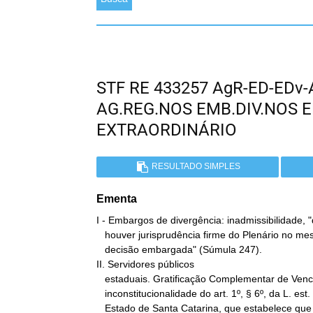
STF RE 433257 AgR-ED-EDv-
AG.REG.NOS EMB.DIV.NOS 
EXTRAORDINÁRIO
RESULTADO SIMPLES
Ementa
I - Embargos de divergência: inadmissibilidade, 
   houver jurisprudência firme do Plenário no mesmo sentido da

   decisão embargada" (Súmula 247).

II. Servidores públicos

   estaduais. Gratificação Complementar de Vencimento:

   inconstitucionalidade do art. 1º, § 6º, da L. est. 9.503/94, do

   Estado de Santa Catarina, que estabelece que a base de cálculo da
