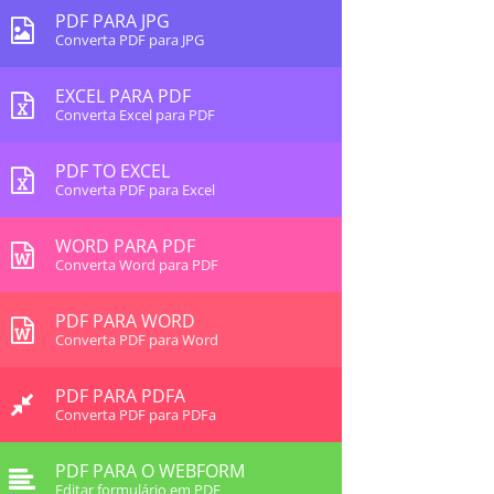
PDF PARA JPG
Converta PDF para JPG
EXCEL PARA PDF
Converta Excel para PDF
PDF TO EXCEL
Converta PDF para Excel
WORD PARA PDF
Converta Word para PDF
PDF PARA WORD
Converta PDF para Word
PDF PARA PDFA
Converta PDF para PDFa
PDF PARA O WEBFORM
Editar formulário em PDF