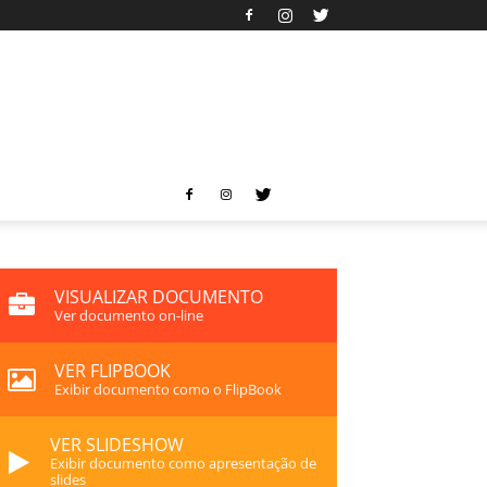
VISUALIZAR DOCUMENTO
Ver documento on-line
VER FLIPBOOK
Exibir documento como o FlipBook
VER SLIDESHOW
Exibir documento como apresentação de
slides