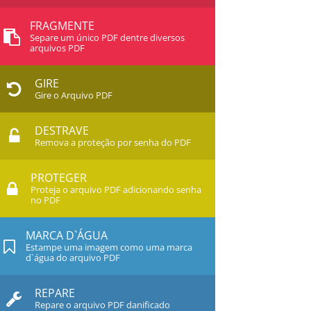
FRAGMENTE
Separe um único PDF dentre diversos
arquivos PDF
GIRE
Gire o Arquivo PDF
DESTRAVE
Remova a proteção por senha do PDF
PROTEGER
Proteja o arquivo PDF adicionando senha
no PDF
MARCA D`ÁGUA
Estampe uma imagem como uma marca
d`água do arquivo PDF
REPARE
Repare o arquivo PDF danificado