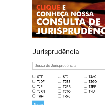
Jurisprudência
STF
STJ
TJAC
TJDF
TJES
TJGO
TJPI
TJPR
TJRR
TJRN
TJTO
TNU
TRF4
TRF5
Busca