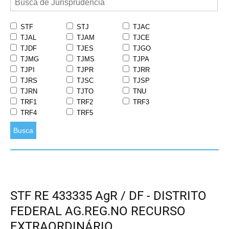
STF
STJ
TJAC
TJAL
TJAM
TJCE
TJDF
TJES
TJGO
TJMG
TJMS
TJPA
TJPI
TJPR
TJRR
TJRS
TJSC
TJSP
TJRN
TJTO
TNU
TRF1
TRF2
TRF3
TRF4
TRF5
Busca
STF RE 433335 AgR / DF - DISTRITO
FEDERAL AG.REG.NO RECURSO
EXTRAORDINÁRIO