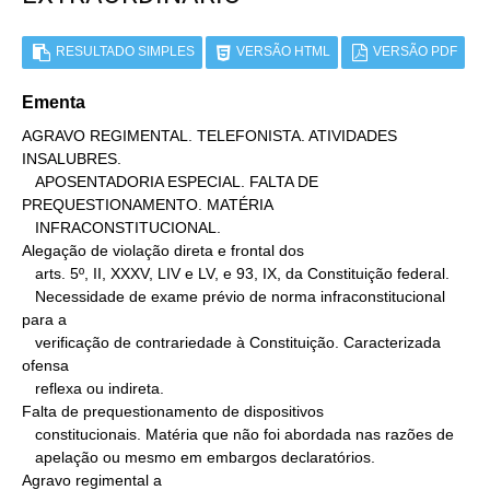
RESULTADO SIMPLES
VERSÃO HTML
VERSÃO PDF
Ementa
AGRAVO REGIMENTAL. TELEFONISTA. ATIVIDADES 
INSALUBRES.

   APOSENTADORIA ESPECIAL. FALTA DE 
PREQUESTIONAMENTO. MATÉRIA

   INFRACONSTITUCIONAL.

Alegação de violação direta e frontal dos

   arts. 5º, II, XXXV, LIV e LV, e 93, IX, da Constituição federal.

   Necessidade de exame prévio de norma infraconstitucional 
para a

   verificação de contrariedade à Constituição. Caracterizada 
ofensa

   reflexa ou indireta.

Falta de prequestionamento de dispositivos

   constitucionais. Matéria que não foi abordada nas razões de

   apelação ou mesmo em embargos declaratórios.

Agravo regimental a
