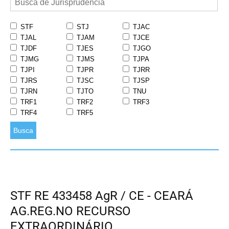
STF
STJ
TJAC
TJAL
TJAM
TJCE
TJDF
TJES
TJGO
TJMG
TJMS
TJPA
TJPI
TJPR
TJRR
TJRS
TJSC
TJSP
TJRN
TJTO
TNU
TRF1
TRF2
TRF3
TRF4
TRF5
Busca
STF RE 433458 AgR / CE - CEARÁ
AG.REG.NO RECURSO
EXTRAORDINÁRIO