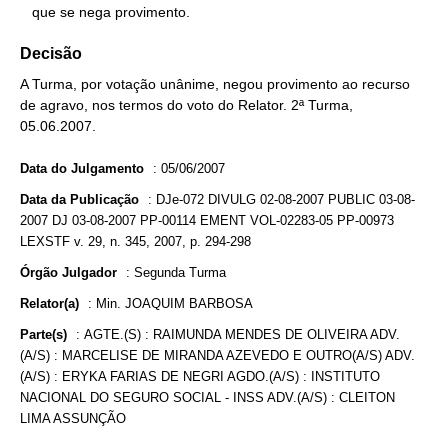
   que se nega provimento.
Decisão
A Turma, por votação unânime, negou provimento ao recurso
de agravo, nos termos do voto do Relator. 2ª Turma,
05.06.2007.
Data do Julgamento
:
05/06/2007
Data da Publicação
:
DJe-072 DIVULG 02-08-2007 PUBLIC 03-08-
2007 DJ 03-08-2007 PP-00114 EMENT VOL-02283-05 PP-00973
LEXSTF v. 29, n. 345, 2007, p. 294-298
Órgão Julgador
:
Segunda Turma
Relator(a)
:
Min. JOAQUIM BARBOSA
Parte(s)
:
AGTE.(S) : RAIMUNDA MENDES DE OLIVEIRA ADV.
(A/S) : MARCELISE DE MIRANDA AZEVEDO E OUTRO(A/S) ADV.
(A/S) : ERYKA FARIAS DE NEGRI AGDO.(A/S) : INSTITUTO
NACIONAL DO SEGURO SOCIAL - INSS ADV.(A/S) : CLEITON
LIMA ASSUNÇÃO