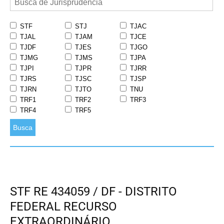
STF
STJ
TJAC
TJAL
TJAM
TJCE
TJDF
TJES
TJGO
TJMG
TJMS
TJPA
TJPI
TJPR
TJRR
TJRS
TJSC
TJSP
TJRN
TJTO
TNU
TRF1
TRF2
TRF3
TRF4
TRF5
Busca
STF RE 434059 / DF - DISTRITO
FEDERAL RECURSO
EXTRAORDINÁRIO