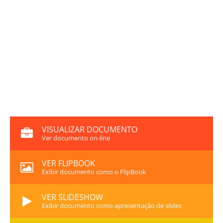
VISUALIZAR DOCUMENTO
Ver documento on-line
VER FLIPBOOK
Exibir documento como o FlipBook
VER SLIDESHOW
Exibir documento como apresentação de slides