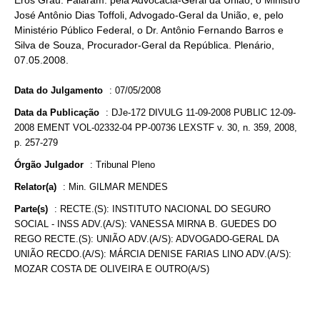
Eros Grau. Falaram: pela Advocacia-Geral da União, o Ministro
José Antônio Dias Toffoli, Advogado-Geral da União, e, pelo
Ministério Público Federal, o Dr. Antônio Fernando Barros e
Silva de Souza, Procurador-Geral da República. Plenário,
07.05.2008.
Data do Julgamento
:
07/05/2008
Data da Publicação
:
DJe-172 DIVULG 11-09-2008 PUBLIC 12-09-
2008 EMENT VOL-02332-04 PP-00736 LEXSTF v. 30, n. 359, 2008,
p. 257-279
Órgão Julgador
:
Tribunal Pleno
Relator(a)
:
Min. GILMAR MENDES
Parte(s)
:
RECTE.(S): INSTITUTO NACIONAL DO SEGURO
SOCIAL - INSS ADV.(A/S): VANESSA MIRNA B. GUEDES DO
REGO RECTE.(S): UNIÃO ADV.(A/S): ADVOGADO-GERAL DA
UNIÃO RECDO.(A/S): MÁRCIA DENISE FARIAS LINO ADV.(A/S):
MOZAR COSTA DE OLIVEIRA E OUTRO(A/S)