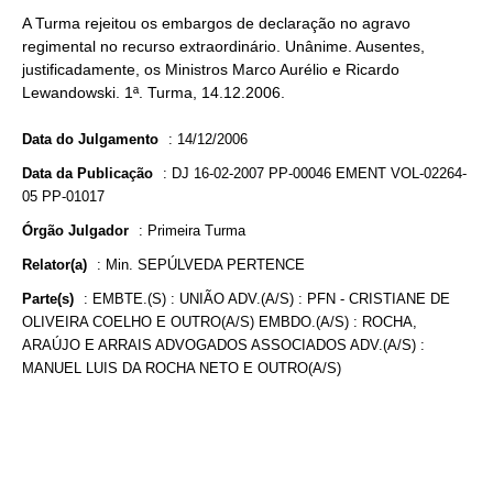
A Turma rejeitou os embargos de declaração no agravo
regimental no recurso extraordinário. Unânime. Ausentes,
justificadamente, os Ministros Marco Aurélio e Ricardo
Lewandowski. 1ª. Turma, 14.12.2006.
Data do Julgamento
:
14/12/2006
Data da Publicação
:
DJ 16-02-2007 PP-00046 EMENT VOL-02264-
05 PP-01017
Órgão Julgador
:
Primeira Turma
Relator(a)
:
Min. SEPÚLVEDA PERTENCE
Parte(s)
:
EMBTE.(S) : UNIÃO ADV.(A/S) : PFN - CRISTIANE DE
OLIVEIRA COELHO E OUTRO(A/S) EMBDO.(A/S) : ROCHA,
ARAÚJO E ARRAIS ADVOGADOS ASSOCIADOS ADV.(A/S) :
MANUEL LUIS DA ROCHA NETO E OUTRO(A/S)