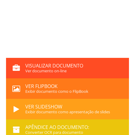
VISUALIZAR DOCUMENTO
Ver documento on-line
VER FLIPBOOK
Exibir documento como o FlipBook
VER SLIDESHOW
Exibir documento como apresentação de slides
APÊNDICE AO DOCUMENTO:
Converter OCR para documento