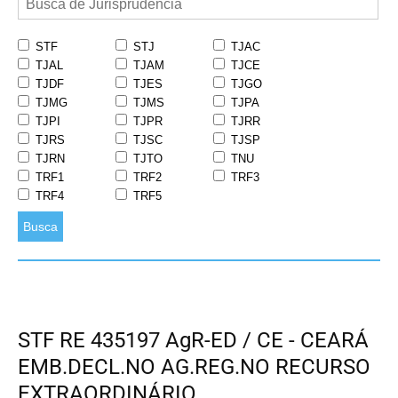
STF
STJ
TJAC
TJAL
TJAM
TJCE
TJDF
TJES
TJGO
TJMG
TJMS
TJPA
TJPI
TJPR
TJRR
TJRS
TJSC
TJSP
TJRN
TJTO
TNU
TRF1
TRF2
TRF3
TRF4
TRF5
Busca
STF RE 435197 AgR-ED / CE - CEARÁ
EMB.DECL.NO AG.REG.NO RECURSO
EXTRAORDINÁRIO