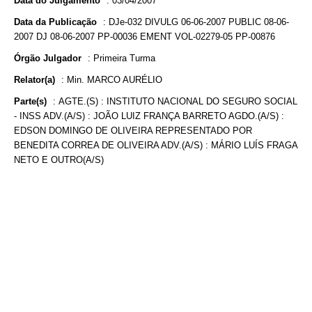
Data do Julgamento
:
03/04/2007
Data da Publicação
:
DJe-032 DIVULG 06-06-2007 PUBLIC 08-06-
2007 DJ 08-06-2007 PP-00036 EMENT VOL-02279-05 PP-00876
Órgão Julgador
:
Primeira Turma
Relator(a)
:
Min. MARCO AURÉLIO
Parte(s)
:
AGTE.(S) : INSTITUTO NACIONAL DO SEGURO SOCIAL
- INSS ADV.(A/S) : JOÃO LUIZ FRANÇA BARRETO AGDO.(A/S) :
EDSON DOMINGO DE OLIVEIRA REPRESENTADO POR
BENEDITA CORREA DE OLIVEIRA ADV.(A/S) : MÁRIO LUÍS FRAGA
NETO E OUTRO(A/S)