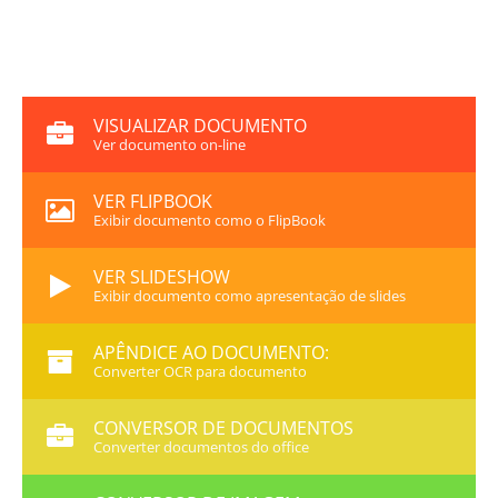
VISUALIZAR DOCUMENTO
Ver documento on-line
VER FLIPBOOK
Exibir documento como o FlipBook
VER SLIDESHOW
Exibir documento como apresentação de slides
APÊNDICE AO DOCUMENTO:
Converter OCR para documento
CONVERSOR DE DOCUMENTOS
Converter documentos do office