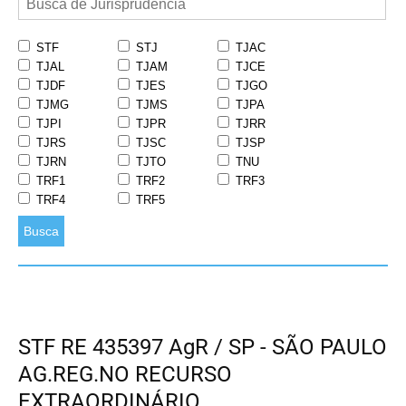
STF
STJ
TJAC
TJAL
TJAM
TJCE
TJDF
TJES
TJGO
TJMG
TJMS
TJPA
TJPI
TJPR
TJRR
TJRS
TJSC
TJSP
TJRN
TJTO
TNU
TRF1
TRF2
TRF3
TRF4
TRF5
Busca
STF RE 435397 AgR / SP - SÃO PAULO
AG.REG.NO RECURSO
EXTRAORDINÁRIO