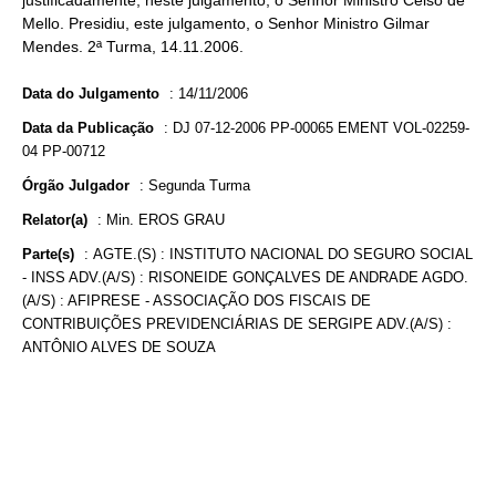
justificadamente, neste julgamento, o Senhor Ministro Celso de
Mello. Presidiu, este julgamento, o Senhor Ministro Gilmar
Mendes. 2ª Turma, 14.11.2006.
Data do Julgamento
:
14/11/2006
Data da Publicação
:
DJ 07-12-2006 PP-00065 EMENT VOL-02259-
04 PP-00712
Órgão Julgador
:
Segunda Turma
Relator(a)
:
Min. EROS GRAU
Parte(s)
:
AGTE.(S) : INSTITUTO NACIONAL DO SEGURO SOCIAL
- INSS ADV.(A/S) : RISONEIDE GONÇALVES DE ANDRADE AGDO.
(A/S) : AFIPRESE - ASSOCIAÇÃO DOS FISCAIS DE
CONTRIBUIÇÕES PREVIDENCIÁRIAS DE SERGIPE ADV.(A/S) :
ANTÔNIO ALVES DE SOUZA