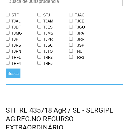
STF
STJ
TJAC
TJAL
TJAM
TJCE
TJDF
TJES
TJGO
TJMG
TJMS
TJPA
TJPI
TJPR
TJRR
TJRS
TJSC
TJSP
TJRN
TJTO
TNU
TRF1
TRF2
TRF3
TRF4
TRF5
Busca
STF RE 435718 AgR / SE - SERGIPE
AG.REG.NO RECURSO
EXTRAORDINÁRIO