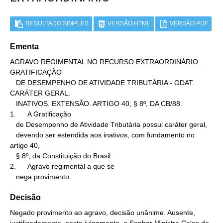
RESULTADO SIMPLES
VERSÃO HTML
VERSÃO PDF
Ementa
AGRAVO REGIMENTAL NO RECURSO EXTRAORDINÁRIO. 
GRATIFICAÇÃO

   DE DESEMPENHO DE ATIVIDADE TRIBUTÁRIA - GDAT. 
CARÁTER GERAL.

   INATIVOS. EXTENSÃO. ARTIGO 40, § 8º, DA CB/88.

1.      A Gratificação

   de Desempenho de Atividade Tributária possui caráter geral,

   devendo ser estendida aos inativos, com fundamento no 
artigo 40,

   § 8º, da Constituição do Brasil.

2.      Agravo regimental a que se

   nega provimento.
Decisão
Negado provimento ao agravo, decisão unânime. Ausente,