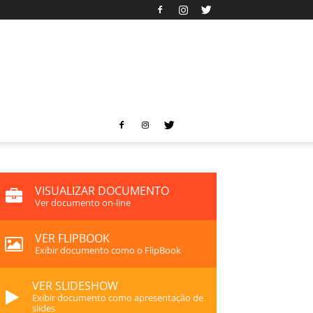
VISUALIZAR DOCUMENTO
Ver documento on-line
VER FLIPBOOK
Exibir documento como o FlipBook
VER SLIDESHOW
Exibir documento como apresentação de
slides