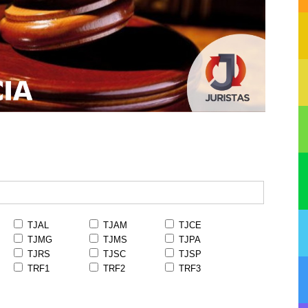
TJAL
TJAM
TJCE
TJMG
TJMS
TJPA
TJRS
TJSC
TJSP
TRF1
TRF2
TRF3