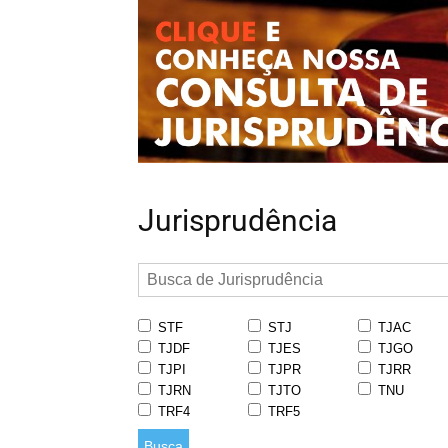
Jurisprudência
STF
STJ
TJAC
TJDF
TJES
TJGO
TJPI
TJPR
TJRR
TJRN
TJTO
TNU
TRF4
TRF5
Busca