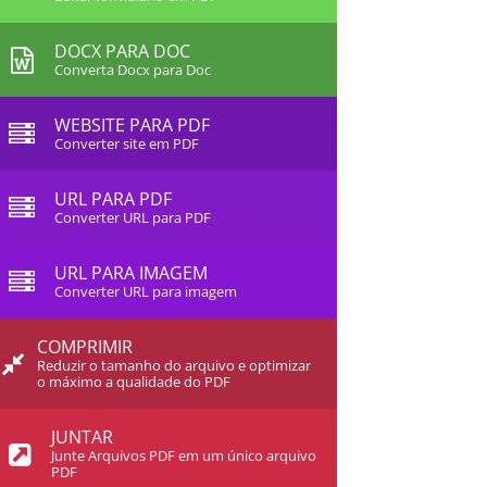
DOCX PARA DOC
Converta Docx para Doc
WEBSITE PARA PDF
Converter site em PDF
URL PARA PDF
Converter URL para PDF
URL PARA IMAGEM
Converter URL para imagem
COMPRIMIR
Reduzir o tamanho do arquivo e optimizar
o máximo a qualidade do PDF
JUNTAR
Junte Arquivos PDF em um único arquivo
PDF