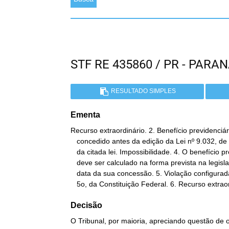
STF RE 435860 / PR - PAR
RESULTADO SIMPLES
Ementa
Recurso extraordinário. 2. Benefício previdenciári
   concedido antes da edição da Lei nº 9.032, de 1995.  3. Aplicação

   da citada lei. Impossibilidade. 4. O benefício previdenciário

   deve ser calculado na forma prevista na legislação vigente na

   data da sua concessão. 5. Violação configurada do artigo 195, §

   5o, da Constituição Federal. 6. Recurso extrao
Decisão
O Tribunal, por maioria, apreciando questão de