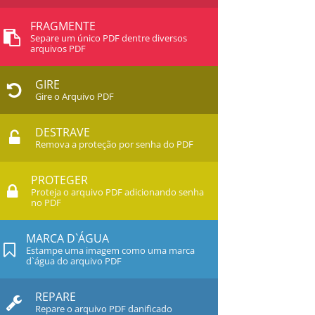
FRAGMENTE
Separe um único PDF dentre diversos
arquivos PDF
GIRE
Gire o Arquivo PDF
DESTRAVE
Remova a proteção por senha do PDF
PROTEGER
Proteja o arquivo PDF adicionando senha
no PDF
MARCA D`ÁGUA
Estampe uma imagem como uma marca
d`água do arquivo PDF
REPARE
Repare o arquivo PDF danificado