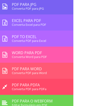
PDF PARA JPG
Converta PDF para JPG
EXCEL PARA PDF
Converta Excel para PDF
PDF TO EXCEL
Converta PDF para Excel
WORD PARA PDF
Converta Word para PDF
PDF PARA WORD
Converta PDF para Word
PDF PARA PDFA
Converta PDF para PDFa
PDF PARA O WEBFORM
Editar formulário em PDF