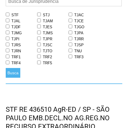
STF
STJ
TJAC
TJAL
TJAM
TJCE
TJDF
TJES
TJGO
TJMG
TJMS
TJPA
TJPI
TJPR
TJRR
TJRS
TJSC
TJSP
TJRN
TJTO
TNU
TRF1
TRF2
TRF3
TRF4
TRF5
Busca
STF RE 436510 AgR-ED / SP - SÃO
PAULO EMB.DECL.NO AG.REG.NO
RECURSO EXTRAORDINÁRIO