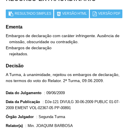
RESULTADO SIMPLES
VERSÃO HTML
VERSÃO PDF
Ementa
Embargos de declaração com caráter infringente. Ausência de

   omissão, obscuridade ou contradição.

Embargos de declaração

   rejeitados.
Decisão
A Turma, à unanimidade, rejeitou os embargos de declaração,
nos termos do voto do Relator. 2ª Turma, 09.06.2009.
Data do Julgamento
:
09/06/2009
Data da Publicação
:
DJe-121 DIVULG 30-06-2009 PUBLIC 01-07-
2009 EMENT VOL-02367-05 PP-00891
Órgão Julgador
:
Segunda Turma
Relator(a)
:
Min. JOAQUIM BARBOSA