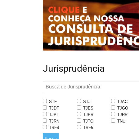
Jurisprudência
STF
STJ
TJAC
TJDF
TJES
TJGO
TJPI
TJPR
TJRR
TJRN
TJTO
TNU
TRF4
TRF5
Busca