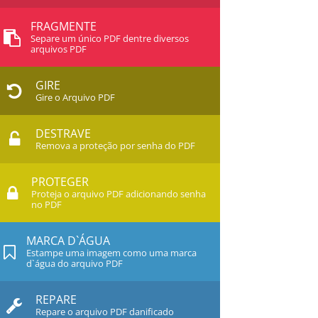
FRAGMENTE
Separe um único PDF dentre diversos
arquivos PDF
GIRE
Gire o Arquivo PDF
DESTRAVE
Remova a proteção por senha do PDF
PROTEGER
Proteja o arquivo PDF adicionando senha
no PDF
MARCA D`ÁGUA
Estampe uma imagem como uma marca
d`água do arquivo PDF
REPARE
Repare o arquivo PDF danificado