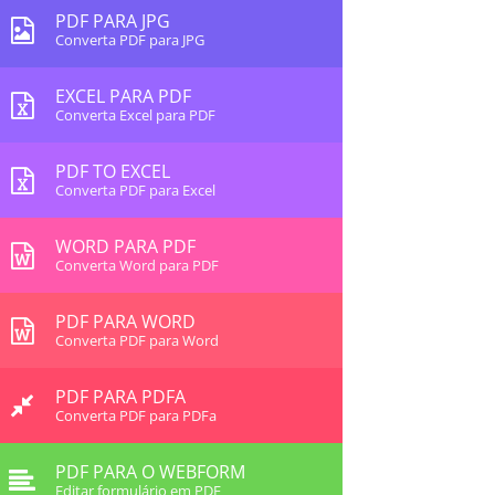
PDF PARA JPG
Converta PDF para JPG
EXCEL PARA PDF
Converta Excel para PDF
PDF TO EXCEL
Converta PDF para Excel
WORD PARA PDF
Converta Word para PDF
PDF PARA WORD
Converta PDF para Word
PDF PARA PDFA
Converta PDF para PDFa
PDF PARA O WEBFORM
Editar formulário em PDF