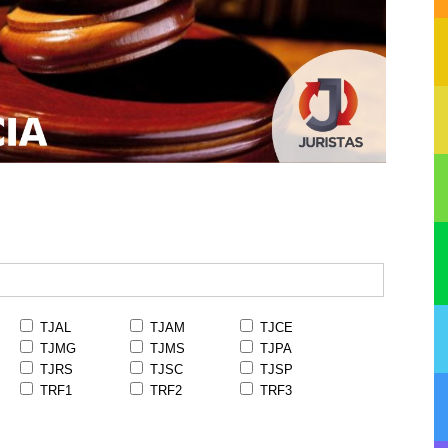
TJAL
TJAM
TJCE
TJMG
TJMS
TJPA
TJRS
TJSC
TJSP
TRF1
TRF2
TRF3