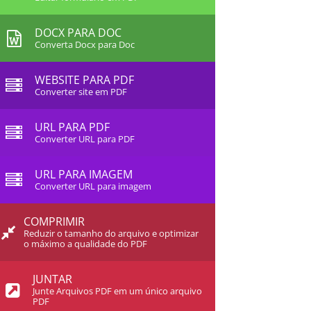
DOCX PARA DOC
Converta Docx para Doc
WEBSITE PARA PDF
Converter site em PDF
URL PARA PDF
Converter URL para PDF
URL PARA IMAGEM
Converter URL para imagem
COMPRIMIR
Reduzir o tamanho do arquivo e optimizar
o máximo a qualidade do PDF
JUNTAR
Junte Arquivos PDF em um único arquivo
PDF