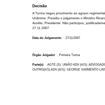
Decisão
A Turma negou provimento ao agravo regimental n
Unânime. Presidiu o julgamento o Ministro Ricar
Aurélio, Presidente. Não participou, justificadam
27.11.2007.
Data do Julgamento
:
27/11/2007
Órgão Julgador
:
Primeira Turma
Parte(s)
:
AGTE.(S): UNIÃO ADV.(A/S): ADVOGA
OUTRO(A/S) ADV.(A/S): GEORGE SARMENTO LIN