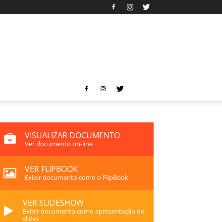
VISUALIZAR DOCUMENTO
Ver documento on-line
VER FLIPBOOK
Exibir documento como o FlipBook
VER SLIDESHOW
Exibir documento como apresentação de
slides