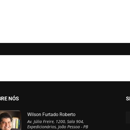
BRE NÓS
S
Wilson Furtado Roberto
Av. Júlia Freire, 1200, Sala 904,
Expedicionários, João Pessoa - PB