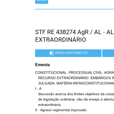
STF RE 438274 AgR / AL -
EXTRAORDINÁRIO
RESULTADO SIMPLES
Ementa
CONSTITUCIONAL. PROCESSUAL CIVIL. AGRA
   RECURSO EXTRAORDINÁRIO. EMBARGOS À EXECUÇÃO. LIMITES DA COISA

   JULGADA. MATÉRIA INFRACONSTITUCIONAL. AGRAVO IMPROVIDO.

I - A

   discussão acerca dos limites objetivos da coisa julgada, matéria

   de legislação ordinária, não dá ensejo à abertura da via

   extraordinária.

II - Agravo regimental improvido.