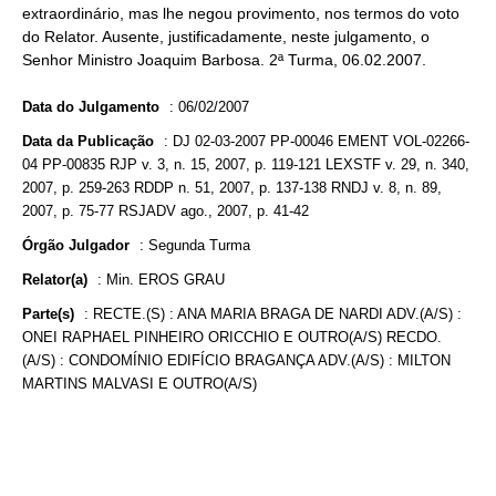
extraordinário, mas lhe negou provimento, nos termos do voto
do Relator. Ausente, justificadamente, neste julgamento, o
Senhor Ministro Joaquim Barbosa. 2ª Turma, 06.02.2007.
Data do Julgamento
:
06/02/2007
Data da Publicação
:
DJ 02-03-2007 PP-00046 EMENT VOL-02266-
04 PP-00835 RJP v. 3, n. 15, 2007, p. 119-121 LEXSTF v. 29, n. 340,
2007, p. 259-263 RDDP n. 51, 2007, p. 137-138 RNDJ v. 8, n. 89,
2007, p. 75-77 RSJADV ago., 2007, p. 41-42
Órgão Julgador
:
Segunda Turma
Relator(a)
:
Min. EROS GRAU
Parte(s)
:
RECTE.(S) : ANA MARIA BRAGA DE NARDI ADV.(A/S) :
ONEI RAPHAEL PINHEIRO ORICCHIO E OUTRO(A/S) RECDO.
(A/S) : CONDOMÍNIO EDIFÍCIO BRAGANÇA ADV.(A/S) : MILTON
MARTINS MALVASI E OUTRO(A/S)