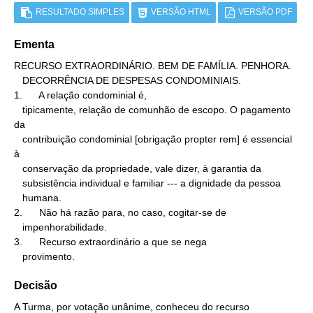
RESULTADO SIMPLES
VERSÃO HTML
VERSÃO PDF
Ementa
RECURSO EXTRAORDINÁRIO. BEM DE FAMÍLIA. PENHORA.

   DECORRÊNCIA DE DESPESAS CONDOMINIAIS.

1.      A relação condominial é,

   tipicamente, relação de comunhão de escopo. O pagamento 
da

   contribuição condominial [obrigação propter rem] é essencial 
à

   conservação da propriedade, vale dizer, à garantia da

   subsistência individual e familiar --- a dignidade da pessoa

   humana.

2.      Não há razão para, no caso, cogitar-se de

   impenhorabilidade.

3.      Recurso extraordinário a que se nega

   provimento.
Decisão
A Turma, por votação unânime, conheceu do recurso