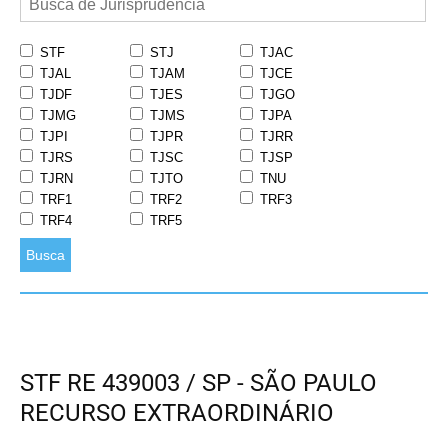
STF
STJ
TJAC
TJAL
TJAM
TJCE
TJDF
TJES
TJGO
TJMG
TJMS
TJPA
TJPI
TJPR
TJRR
TJRS
TJSC
TJSP
TJRN
TJTO
TNU
TRF1
TRF2
TRF3
TRF4
TRF5
Busca
STF RE 439003 / SP - SÃO PAULO
RECURSO EXTRAORDINÁRIO