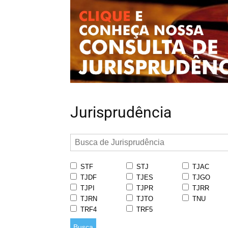
Jurisprudência
STF
STJ
TJAC
TJDF
TJES
TJGO
TJPI
TJPR
TJRR
TJRN
TJTO
TNU
TRF4
TRF5
Busca