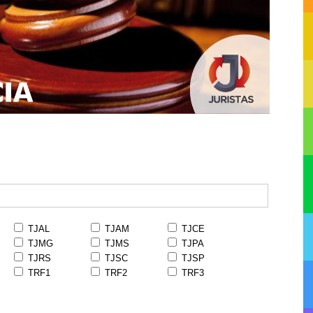
TJAL
TJAM
TJCE
TJMG
TJMS
TJPA
TJRS
TJSC
TJSP
TRF1
TRF2
TRF3