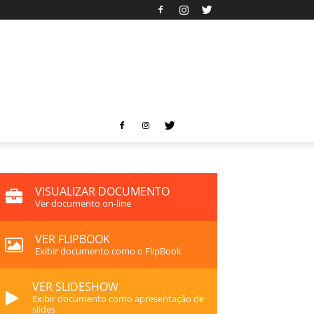
VISUALIZAR DOCUMENTO
Ver documento on-line
VER FLIPBOOK
Exibir documento como o FlipBook
VER SLIDESHOW
Exibir documento como apresentação de
slides