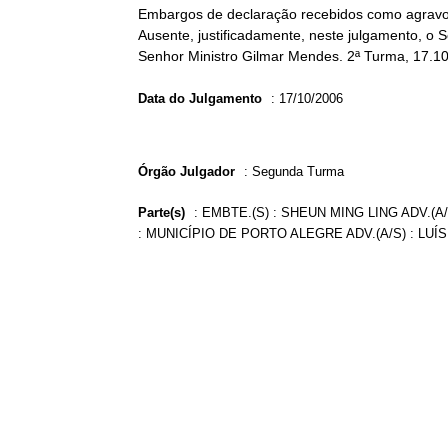
Embargos de declaração recebidos como agravo
Ausente, justificadamente, neste julgamento, o S
Senhor Ministro Gilmar Mendes. 2ª Turma, 17.1
Data do Julgamento
:
17/10/2006
Órgão Julgador
:
Segunda Turma
Parte(s)
:
EMBTE.(S) : SHEUN MING LING ADV.(A/
: MUNICÍPIO DE PORTO ALEGRE ADV.(A/S) : LU