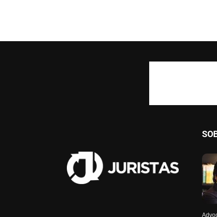
SO
Advog