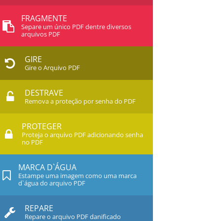
FRAGMENTE
Separe um único PDF dentre diversos
arquivos PDF
GIRE
Gire o Arquivo PDF
DESTRAVE
Remova a proteção por senha do PDF
PROTEGER
Proteja o arquivo PDF adicionando senha
no PDF
MARCA D`ÁGUA
Estampe uma imagem como uma marca
d`água do arquivo PDF
REPARE
Repare o arquivo PDF danificado