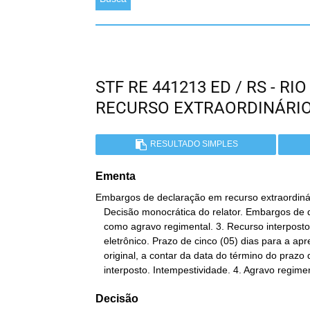
STF RE 441213 ED / RS - R
RECURSO EXTRAORDINÁRI
RESULTADO SIMPLES
Ementa
Embargos de declaração em recurso extraordinári
   Decisão monocrática do relator. Embargos de declaração recebidos

   como agravo regimental. 3. Recurso interposto por meio

   eletrônico. Prazo de cinco (05) dias para a apresentação do

   original, a contar da data do término do prazo do recurso

   interposto. Intempestividade. 4. Agravo regim
Decisão