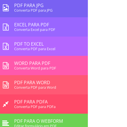
PDF PARA JPG
Converta PDF para JPG
EXCEL PARA PDF
Converta Excel para PDF
PDF TO EXCEL
Converta PDF para Excel
WORD PARA PDF
Converta Word para PDF
PDF PARA WORD
Converta PDF para Word
PDF PARA PDFA
Converta PDF para PDFa
PDF PARA O WEBFORM
Editar formulário em PDF