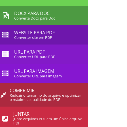
DOCX PARA DOC
Converta Docx para Doc
WEBSITE PARA PDF
Converter site em PDF
URL PARA PDF
Converter URL para PDF
URL PARA IMAGEM
Converter URL para imagem
COMPRIMIR
Reduzir o tamanho do arquivo e optimizar
o máximo a qualidade do PDF
JUNTAR
Junte Arquivos PDF em um único arquivo
PDF