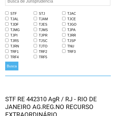
STF
STJ
TJAC
TJAL
TJAM
TJCE
TJDF
TJES
TJGO
TJMG
TJMS
TJPA
TJPI
TJPR
TJRR
TJRS
TJSC
TJSP
TJRN
TJTO
TNU
TRF1
TRF2
TRF3
TRF4
TRF5
Busca
STF RE 442310 AgR / RJ - RIO DE
JANEIRO AG.REG.NO RECURSO
EXTRAORDINÁRIO