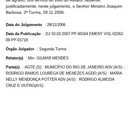
de agravo, nos termos do voto do Relator. Ausente,
justificadamente, neste julgamento, o Senhor Ministro Joaquim
Barbosa. 2ª Turma, 28.11.2006.
Data do Julgamento
:
28/11/2006
Data da Publicação
:
DJ 02-02-2007 PP-00164 EMENT VOL-02262-
09 PP-01718
Órgão Julgador
:
Segunda Turma
Relator(a)
:
Min. GILMAR MENDES
Parte(s)
:
AGTE.(S) : MUNICÍPIO DO RIO DE JANEIRO ADV.(A/S) :
RODRIGO RAMOS LOUREGA DE MENEZES AGDO.(A/S) : MARIA
NELLY MENDONÇA POTTER ADV.(A/S) : RODRIGO ALMEIDA
CRUZ E OUTRO(A/S)