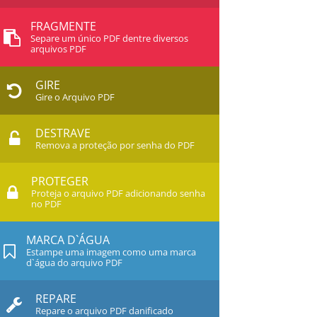
FRAGMENTE
Separe um único PDF dentre diversos
arquivos PDF
GIRE
Gire o Arquivo PDF
DESTRAVE
Remova a proteção por senha do PDF
PROTEGER
Proteja o arquivo PDF adicionando senha
no PDF
MARCA D`ÁGUA
Estampe uma imagem como uma marca
d`água do arquivo PDF
REPARE
Repare o arquivo PDF danificado