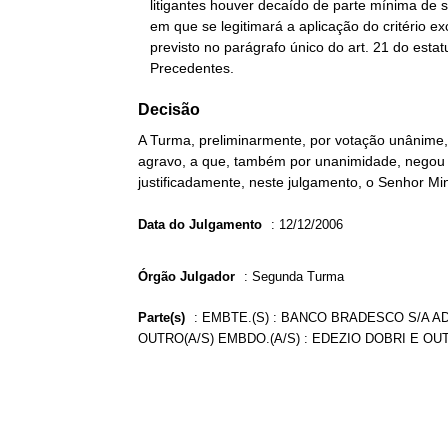
   litigantes houver decaído de parte mínima de seu pedido, hipótese

   em que se legitimará a aplicação do critério excepcional

   previsto no parágrafo único do art. 21 do estatuto processual.

   Precedentes.
Decisão
A Turma, preliminarmente, por votação unânim
agravo, a que, também por unanimidade, negou p
justificadamente, neste julgamento, o Senhor Mi
Data do Julgamento
:
12/12/2006
Órgão Julgador
:
Segunda Turma
Parte(s)
:
EMBTE.(S) : BANCO BRADESCO S/A A
OUTRO(A/S) EMBDO.(A/S) : EDEZIO DOBRI E OUT