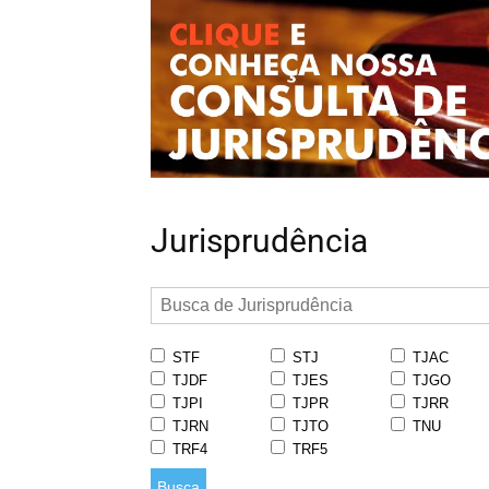
Jurisprudência
STF
STJ
TJAC
TJDF
TJES
TJGO
TJPI
TJPR
TJRR
TJRN
TJTO
TNU
TRF4
TRF5
Busca