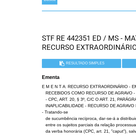
STF RE 442351 ED / MS - 
RECURSO EXTRAORDINÁRI
RESULTADO SIMPLES
Ementa
E M E N T A: RECURSO EXTRAORDINÁRIO -
   RECEBIDOS COMO RECURSO DE AGRAVO - VERBA HONORÁRIA - SUCUMBÊNCIA

   - CPC, ART. 20, § 3º, C/C O ART. 21, PARÁGRAFO ÚNICO -

   INAPLICABILIDADE - RECURSO DE AGRAVO IMPROVIDO.

- Tratando-se

   de sucumbência recíproca, dar-se-á a distribuição proporcional,

   entre os sujeitos parciais da relação processual, das despesas e

   da verba honorária (CPC, art. 21, "caput"), salvo se um dos
