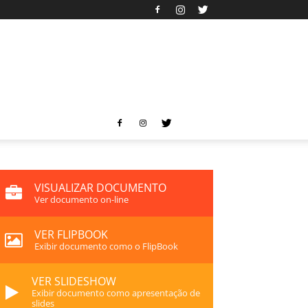
VISUALIZAR DOCUMENTO
Ver documento on-line
VER FLIPBOOK
Exibir documento como o FlipBook
VER SLIDESHOW
Exibir documento como apresentação de
slides