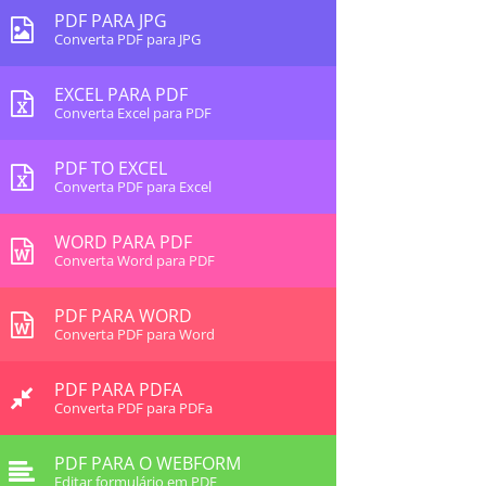
PDF PARA JPG
Converta PDF para JPG
EXCEL PARA PDF
Converta Excel para PDF
PDF TO EXCEL
Converta PDF para Excel
WORD PARA PDF
Converta Word para PDF
PDF PARA WORD
Converta PDF para Word
PDF PARA PDFA
Converta PDF para PDFa
PDF PARA O WEBFORM
Editar formulário em PDF