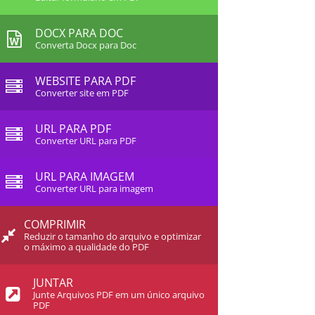
DOCX PARA DOC
Converta Docx para Doc
WEBSITE PARA PDF
Converter site em PDF
URL PARA PDF
Converter URL para PDF
URL PARA IMAGEM
Converter URL para imagem
COMPRIMIR
Reduzir o tamanho do arquivo e optimizar
o máximo a qualidade do PDF
JUNTAR
Junte Arquivos PDF em um único arquivo
PDF