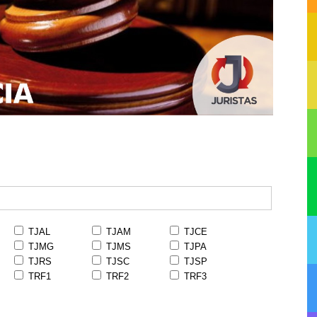
TJAL
TJAM
TJCE
TJMG
TJMS
TJPA
TJRS
TJSC
TJSP
TRF1
TRF2
TRF3