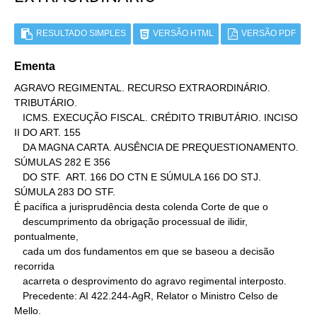
RESULTADO SIMPLES
VERSÃO HTML
VERSÃO PDF
Ementa
AGRAVO REGIMENTAL. RECURSO EXTRAORDINÁRIO. 
TRIBUTÁRIO.

   ICMS. EXECUÇÃO FISCAL. CRÉDITO TRIBUTÁRIO. INCISO 
II DO ART. 155

   DA MAGNA CARTA. AUSÊNCIA DE PREQUESTIONAMENTO. 
SÚMULAS 282 E 356

   DO STF.  ART. 166 DO CTN E SÚMULA 166 DO STJ. 
SÚMULA 283 DO STF.

É pacífica a jurisprudência desta colenda Corte de que o

   descumprimento da obrigação processual de ilidir, 
pontualmente,

   cada um dos fundamentos em que se baseou a decisão 
recorrida

   acarreta o desprovimento do agravo regimental interposto.

   Precedente: AI 422.244-AgR, Relator o Ministro Celso de 
Mello.
