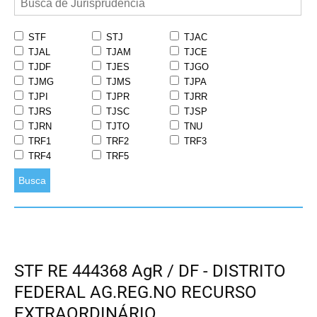
STF
STJ
TJAC
TJAL
TJAM
TJCE
TJDF
TJES
TJGO
TJMG
TJMS
TJPA
TJPI
TJPR
TJRR
TJRS
TJSC
TJSP
TJRN
TJTO
TNU
TRF1
TRF2
TRF3
TRF4
TRF5
Busca
STF RE 444368 AgR / DF - DISTRITO
FEDERAL AG.REG.NO RECURSO
EXTRAORDINÁRIO