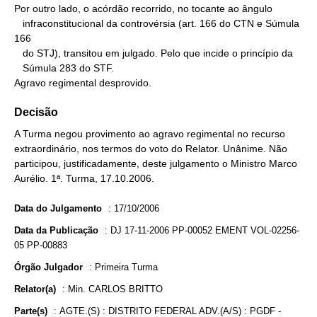
Por outro lado, o acórdão recorrido, no tocante ao ângulo

   infraconstitucional da controvérsia (art. 166 do CTN e Súmula 
166

   do STJ), transitou em julgado. Pelo que incide o princípio da

   Súmula 283 do STF.

Agravo regimental desprovido.
Decisão
A Turma negou provimento ao agravo regimental no recurso
extraordinário, nos termos do voto do Relator. Unânime. Não
participou, justificadamente, deste julgamento o Ministro Marco
Aurélio. 1ª. Turma, 17.10.2006.
Data do Julgamento
:
17/10/2006
Data da Publicação
:
DJ 17-11-2006 PP-00052 EMENT VOL-02256-
05 PP-00883
Órgão Julgador
:
Primeira Turma
Relator(a)
:
Min. CARLOS BRITTO
Parte(s)
:
AGTE.(S) : DISTRITO FEDERAL ADV.(A/S) : PGDF -