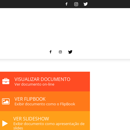
VISUALIZAR DOCUMENTO
Ver documento on-line
VER FLIPBOOK
Exibir documento como o FlipBook
VER SLIDESHOW
Exibir documento como apresentação de
slides