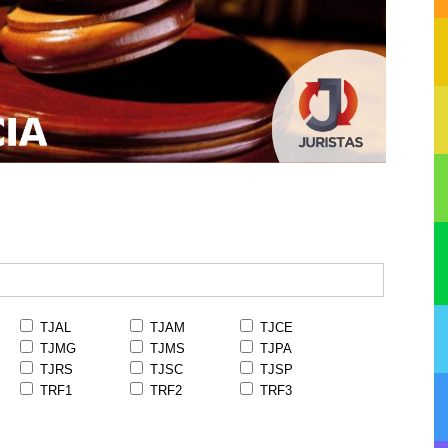
TJAL
TJAM
TJCE
TJMG
TJMS
TJPA
TJRS
TJSC
TJSP
TRF1
TRF2
TRF3