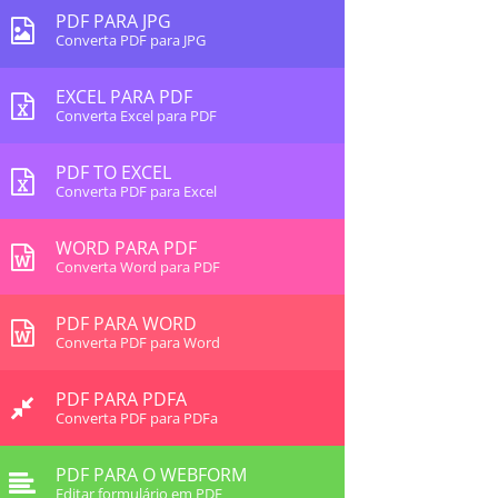
PDF PARA JPG
Converta PDF para JPG
EXCEL PARA PDF
Converta Excel para PDF
PDF TO EXCEL
Converta PDF para Excel
WORD PARA PDF
Converta Word para PDF
PDF PARA WORD
Converta PDF para Word
PDF PARA PDFA
Converta PDF para PDFa
PDF PARA O WEBFORM
Editar formulário em PDF