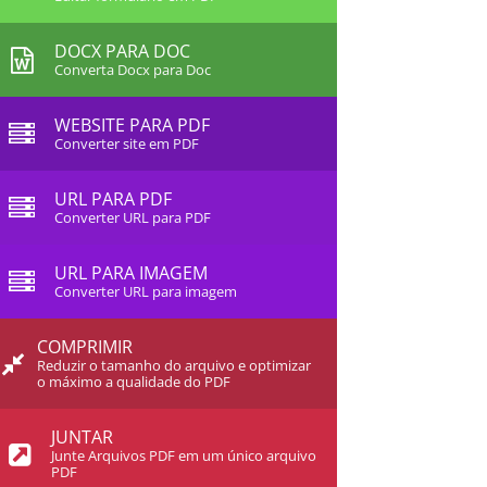
DOCX PARA DOC
Converta Docx para Doc
WEBSITE PARA PDF
Converter site em PDF
URL PARA PDF
Converter URL para PDF
URL PARA IMAGEM
Converter URL para imagem
COMPRIMIR
Reduzir o tamanho do arquivo e optimizar
o máximo a qualidade do PDF
JUNTAR
Junte Arquivos PDF em um único arquivo
PDF