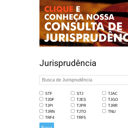
Jurisprudência
STF
STJ
TJAC
TJDF
TJES
TJGO
TJPI
TJPR
TJRR
TJRN
TJTO
TNU
TRF4
TRF5
Busca