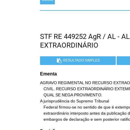
STF RE 449252 AgR / AL -
EXTRAORDINÁRIO
RESULTADO SIMPLES
Ementa
AGRAVO REGIMENTAL NO RECURSO EXTRAOR
   CIVIL. RECURSO EXTRAORDINÁRIO EXTEMPORÂNEO. AGRAVO REGIMENTAL AO

   QUAL SE NEGA PROVIMENTO.

A jurisprudência do Supremo Tribunal

   Federal firmou-se no sentido de que é extemporâneo o recurso

   extraordinário interposto antes da publicação do acórdão dos

   embargos de declaração e sem posterior ratifi