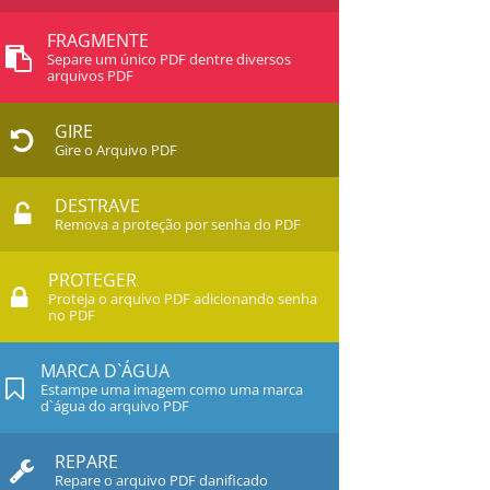
FRAGMENTE
Separe um único PDF dentre diversos
arquivos PDF
GIRE
Gire o Arquivo PDF
DESTRAVE
Remova a proteção por senha do PDF
PROTEGER
Proteja o arquivo PDF adicionando senha
no PDF
MARCA D`ÁGUA
Estampe uma imagem como uma marca
d`água do arquivo PDF
REPARE
Repare o arquivo PDF danificado