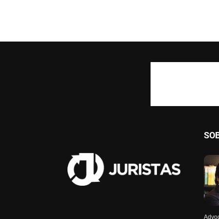
SO
Advog