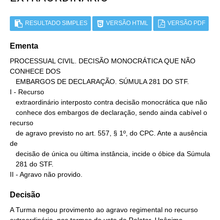
RESULTADO SIMPLES
VERSÃO HTML
VERSÃO PDF
Ementa
PROCESSUAL CIVIL. DECISÃO MONOCRÁTICA QUE NÃO 
CONHECE DOS

   EMBARGOS DE DECLARAÇÃO. SÚMULA 281 DO STF.

I - Recurso

   extraordinário interposto contra decisão monocrática que não

   conhece dos embargos de declaração, sendo ainda cabível o 
recurso

   de agravo previsto no art. 557, § 1º, do CPC. Ante a ausência 
de

   decisão de única ou última instância, incide o óbice da Súmula

   281 do STF.

II - Agravo não provido.
Decisão
A Turma negou provimento ao agravo regimental no recurso