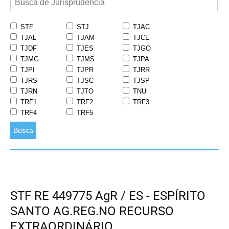
STF
STJ
TJAC
TJAL
TJAM
TJCE
TJDF
TJES
TJGO
TJMG
TJMS
TJPA
TJPI
TJPR
TJRR
TJRS
TJSC
TJSP
TJRN
TJTO
TNU
TRF1
TRF2
TRF3
TRF4
TRF5
Busca
STF RE 449775 AgR / ES - ESPÍRITO
SANTO AG.REG.NO RECURSO
EXTRAORDINÁRIO