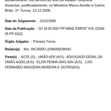
extraordinário, nos termos do voto do Relator. Unânime.
Ausentes, justificadamente, os Ministros Marco Aurélio e Carlos
Britto. 1ª. Turma, 13.12.2006.
Data do Julgamento
:
13/12/2006
Data da Publicação
:
DJ 16-02-2007 PP-00041 EMENT VOL-02264-
05 PP-01111
Órgão Julgador
:
Primeira Turma
Relator(a)
:
Min. RICARDO LEWANDOWSKI
Parte(s)
:
AGTE.(S) : UNIÃO ADV.(A/S) : ADVOGADO-GERAL DA
UNIÃO AGDO.(A/S) : ELZIR PENHA DIAS ADV.(A/S) : LUÍS
FERNANDO NOGUEIRA MOREIRA E OUTRO(A/S)