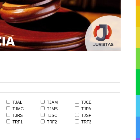
TJAL
TJAM
TJCE
TJMG
TJMS
TJPA
TJRS
TJSC
TJSP
TRF1
TRF2
TRF3