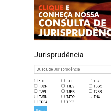
Jurisprudência
STF
STJ
TJAC
TJDF
TJES
TJGO
TJPI
TJPR
TJRR
TJRN
TJTO
TNU
TRF4
TRF5
Busca