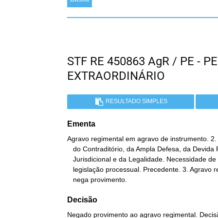
STF RE 450863 AgR / PE -
EXTRAORDINÁRIO
RESULTADO SIMPLES
Ementa
Agravo regimental em agravo de instrumento. 2. P
   do Contraditório, da Ampla Defesa, da Devida Prestação

   Jurisdicional e da Legalidade. Necessidade de prévio exame da

   legislação processual. Precedente. 3. Agravo regimental a que se

   nega provimento.
Decisão
Negado provimento ao agravo regimental. Decisã