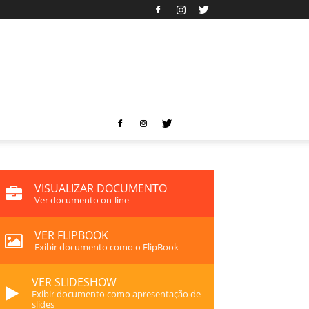
VISUALIZAR DOCUMENTO
Ver documento on-line
VER FLIPBOOK
Exibir documento como o FlipBook
VER SLIDESHOW
Exibir documento como apresentação de
slides