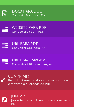
DOCX PARA DOC
Converta Docx para Doc
WEBSITE PARA PDF
Converter site em PDF
URL PARA PDF
Converter URL para PDF
URL PARA IMAGEM
Converter URL para imagem
COMPRIMIR
Reduzir o tamanho do arquivo e optimizar
o máximo a qualidade do PDF
JUNTAR
Junte Arquivos PDF em um único arquivo
PDF