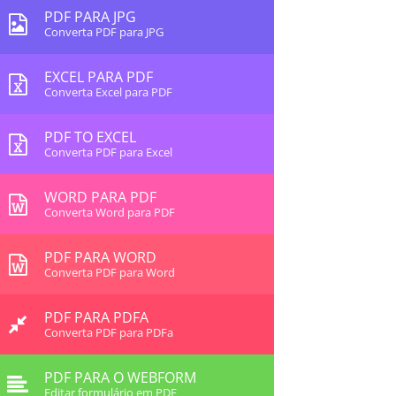
PDF PARA JPG
Converta PDF para JPG
EXCEL PARA PDF
Converta Excel para PDF
PDF TO EXCEL
Converta PDF para Excel
WORD PARA PDF
Converta Word para PDF
PDF PARA WORD
Converta PDF para Word
PDF PARA PDFA
Converta PDF para PDFa
PDF PARA O WEBFORM
Editar formulário em PDF