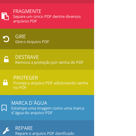
FRAGMENTE
Separe um único PDF dentre diversos
arquivos PDF
GIRE
Gire o Arquivo PDF
DESTRAVE
Remova a proteção por senha do PDF
PROTEGER
Proteja o arquivo PDF adicionando senha
no PDF
MARCA D`ÁGUA
Estampe uma imagem como uma marca
d`água do arquivo PDF
REPARE
Repare o arquivo PDF danificado