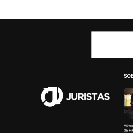
SO
Advog
da Pa