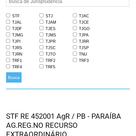
STF
STJ
TJAC
TJAL
TJAM
TJCE
TJDF
TJES
TJGO
TJMG
TJMS
TJPA
TJPI
TJPR
TJRR
TJRS
TJSC
TJSP
TJRN
TJTO
TNU
TRF1
TRF2
TRF3
TRF4
TRF5
Busca
STF RE 452001 AgR / PB - PARAÍBA
AG.REG.NO RECURSO
EXTRAORDINÁRIO