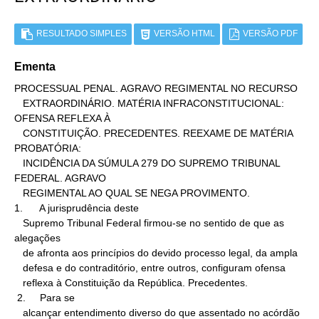
RESULTADO SIMPLES
VERSÃO HTML
VERSÃO PDF
Ementa
PROCESSUAL PENAL. AGRAVO REGIMENTAL NO RECURSO

   EXTRAORDINÁRIO. MATÉRIA INFRACONSTITUCIONAL: 
OFENSA REFLEXA À

   CONSTITUIÇÃO. PRECEDENTES. REEXAME DE MATÉRIA 
PROBATÓRIA:

   INCIDÊNCIA DA SÚMULA 279 DO SUPREMO TRIBUNAL 
FEDERAL. AGRAVO

   REGIMENTAL AO QUAL SE NEGA PROVIMENTO.

1.      A jurisprudência deste

   Supremo Tribunal Federal firmou-se no sentido de que as 
alegações

   de afronta aos princípios do devido processo legal, da ampla

   defesa e do contraditório, entre outros, configuram ofensa

   reflexa à Constituição da República. Precedentes.

 2.     Para se

   alcançar entendimento diverso do que assentado no acórdão
