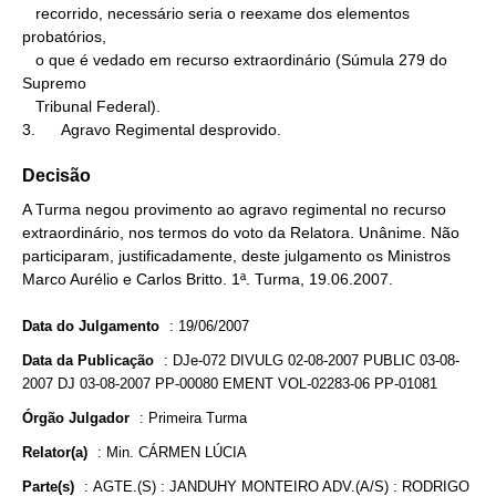
   recorrido, necessário seria o reexame dos elementos 
probatórios,

   o que é vedado em recurso extraordinário (Súmula 279 do 
Supremo

   Tribunal Federal).

3.      Agravo Regimental desprovido.
Decisão
A Turma negou provimento ao agravo regimental no recurso
extraordinário, nos termos do voto da Relatora. Unânime. Não
participaram, justificadamente, deste julgamento os Ministros
Marco Aurélio e Carlos Britto. 1ª. Turma, 19.06.2007.
Data do Julgamento
:
19/06/2007
Data da Publicação
:
DJe-072 DIVULG 02-08-2007 PUBLIC 03-08-
2007 DJ 03-08-2007 PP-00080 EMENT VOL-02283-06 PP-01081
Órgão Julgador
:
Primeira Turma
Relator(a)
:
Min. CÁRMEN LÚCIA
Parte(s)
:
AGTE.(S) : JANDUHY MONTEIRO ADV.(A/S) : RODRIGO