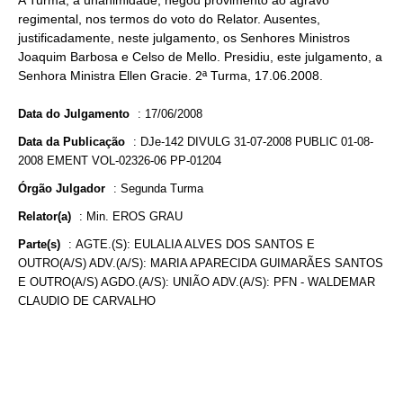
A Turma, a unanimidade, negou provimento ao agravo
regimental, nos termos do voto do Relator. Ausentes,
justificadamente, neste julgamento, os Senhores Ministros
Joaquim Barbosa e Celso de Mello. Presidiu, este julgamento, a
Senhora Ministra Ellen Gracie. 2ª Turma, 17.06.2008.
Data do Julgamento
:
17/06/2008
Data da Publicação
:
DJe-142 DIVULG 31-07-2008 PUBLIC 01-08-
2008 EMENT VOL-02326-06 PP-01204
Órgão Julgador
:
Segunda Turma
Relator(a)
:
Min. EROS GRAU
Parte(s)
:
AGTE.(S): EULALIA ALVES DOS SANTOS E
OUTRO(A/S) ADV.(A/S): MARIA APARECIDA GUIMARÃES SANTOS
E OUTRO(A/S) AGDO.(A/S): UNIÃO ADV.(A/S): PFN - WALDEMAR
CLAUDIO DE CARVALHO