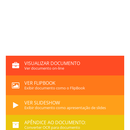
VISUALIZAR DOCUMENTO
Ver documento on-line
VER FLIPBOOK
Exibir documento como o FlipBook
VER SLIDESHOW
Exibir documento como apresentação de slides
APÊNDICE AO DOCUMENTO:
Converter OCR para documento