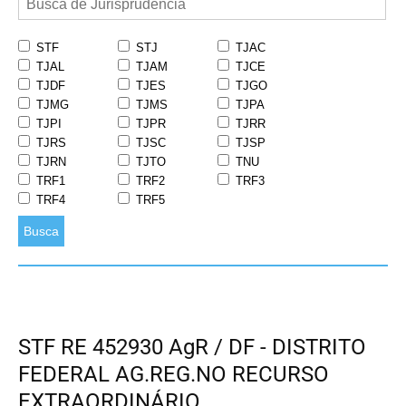
STF
STJ
TJAC
TJAL
TJAM
TJCE
TJDF
TJES
TJGO
TJMG
TJMS
TJPA
TJPI
TJPR
TJRR
TJRS
TJSC
TJSP
TJRN
TJTO
TNU
TRF1
TRF2
TRF3
TRF4
TRF5
Busca
STF RE 452930 AgR / DF - DISTRITO
FEDERAL AG.REG.NO RECURSO
EXTRAORDINÁRIO