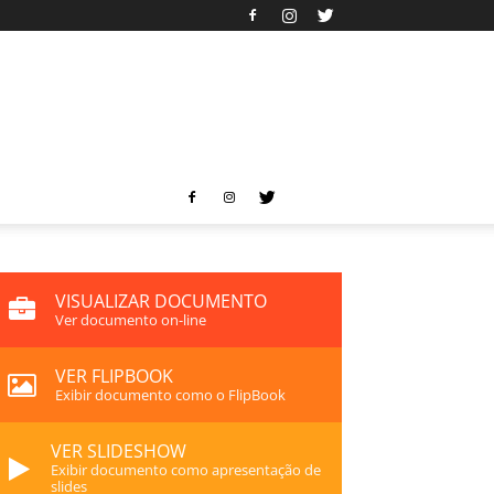
VISUALIZAR DOCUMENTO
Ver documento on-line
VER FLIPBOOK
Exibir documento como o FlipBook
VER SLIDESHOW
Exibir documento como apresentação de
slides