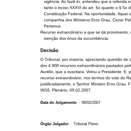
   vigência. Ao fazê-lo, entendeu que a referida extensão viola

   tanto o inciso XXXVI do art. 5o quanto o § 5o do art. 195 da

   Constituição Federal. Na oportunidade, fiquei vencido, na

   companhia dos Ministros Eros Grau, Cezar Peluso e Sepúlveda

   Pertence.

Recurso extraordinário a que se dá provimento, 
   isenção dos ônus da sucumbência.
Decisão
O Tribunal, por maioria, apreciando questão de
dos 4.908 recursos extraordinários pautados pel
Aurélio, que a suscitara. Votou a Presidente. E
recurso extraordinário, nos termos do voto do Rel
justificadamente, o Senhor Ministro Eros Grau. F
INSS. Plenário, 09.02.2007.
Data do Julgamento
:
09/02/2007
Órgão Julgador
:
Tribunal Pleno