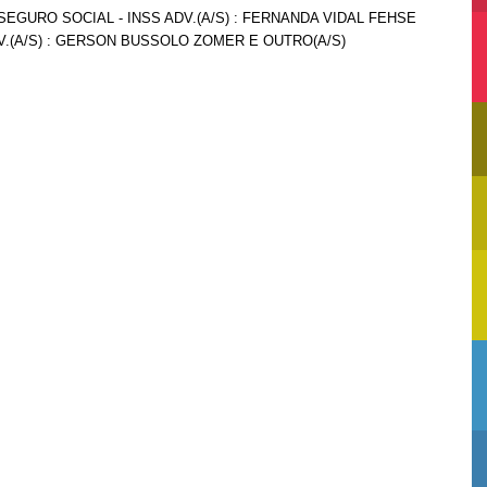
SEGURO SOCIAL - INSS ADV.(A/S) : FERNANDA VIDAL FEHSE
DV.(A/S) : GERSON BUSSOLO ZOMER E OUTRO(A/S)