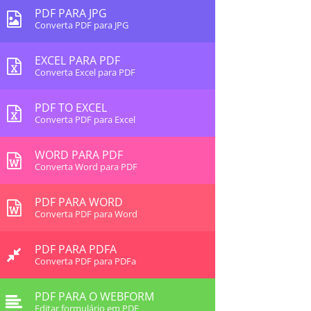
PDF PARA JPG
Converta PDF para JPG
EXCEL PARA PDF
Converta Excel para PDF
PDF TO EXCEL
Converta PDF para Excel
WORD PARA PDF
Converta Word para PDF
PDF PARA WORD
Converta PDF para Word
PDF PARA PDFA
Converta PDF para PDFa
PDF PARA O WEBFORM
Editar formulário em PDF