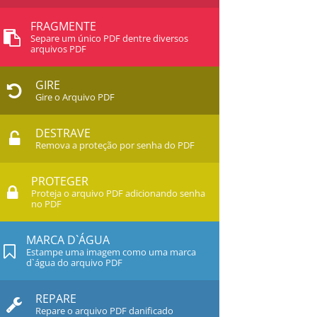
FRAGMENTE
Separe um único PDF dentre diversos
arquivos PDF
GIRE
Gire o Arquivo PDF
DESTRAVE
Remova a proteção por senha do PDF
PROTEGER
Proteja o arquivo PDF adicionando senha
no PDF
MARCA D`ÁGUA
Estampe uma imagem como uma marca
d`água do arquivo PDF
REPARE
Repare o arquivo PDF danificado