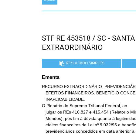
STF RE 453518 / SC - SAN
EXTRAORDINÁRIO
RESULTADO SIMPLES
Ementa
RECURSO EXTRAORDINÁRIO. PREVIDENCIÁRIO. 
   EFEITOS FINANCEIROS. BENEFÍCIO CONCEDIDO EM DATA ANTERIOR.

   INAPLICABILIDADE.

O Plenário do Supremo Tribunal Federal, ao

   julgar os REs 416.827 e 415.454 (Relator o Ministro Gilmar

   Mendes), pôs fim à dúvida quanto à legitimidade da extensão dos

   efeitos financeiros da Lei nº 9.032/95 a benefícios

   previdenciários concedidos em data anterior à respectiva
