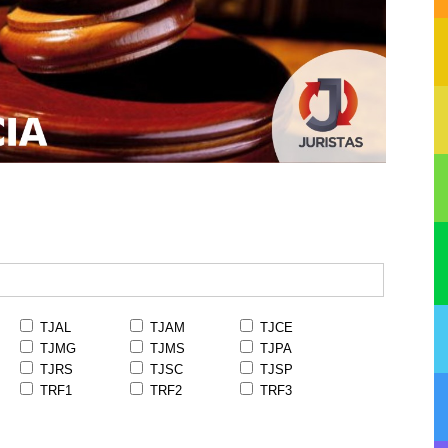
TJAL
TJAM
TJCE
TJMG
TJMS
TJPA
TJRS
TJSC
TJSP
TRF1
TRF2
TRF3