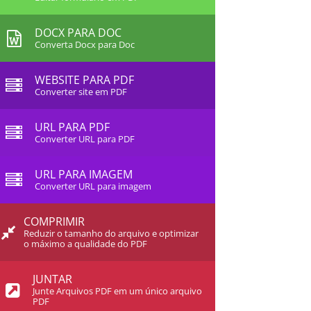
DOCX PARA DOC
Converta Docx para Doc
WEBSITE PARA PDF
Converter site em PDF
URL PARA PDF
Converter URL para PDF
URL PARA IMAGEM
Converter URL para imagem
COMPRIMIR
Reduzir o tamanho do arquivo e optimizar
o máximo a qualidade do PDF
JUNTAR
Junte Arquivos PDF em um único arquivo
PDF