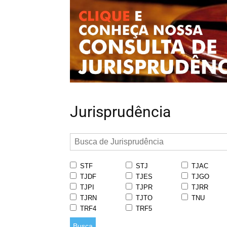
Jurisprudência
STF
STJ
TJAC
TJDF
TJES
TJGO
TJPI
TJPR
TJRR
TJRN
TJTO
TNU
TRF4
TRF5
Busca