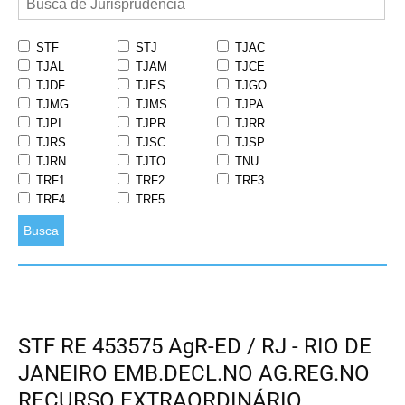
STF
STJ
TJAC
TJAL
TJAM
TJCE
TJDF
TJES
TJGO
TJMG
TJMS
TJPA
TJPI
TJPR
TJRR
TJRS
TJSC
TJSP
TJRN
TJTO
TNU
TRF1
TRF2
TRF3
TRF4
TRF5
Busca
STF RE 453575 AgR-ED / RJ - RIO DE
JANEIRO EMB.DECL.NO AG.REG.NO
RECURSO EXTRAORDINÁRIO