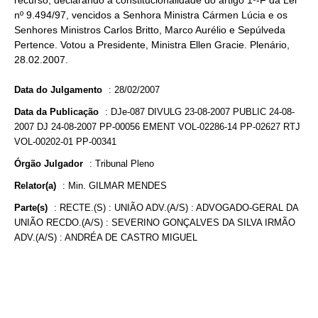
recurso, declarando a constitucionalidade do artigo 1º-F da Lei
nº 9.494/97, vencidos a Senhora Ministra Cármen Lúcia e os
Senhores Ministros Carlos Britto, Marco Aurélio e Sepúlveda
Pertence. Votou a Presidente, Ministra Ellen Gracie. Plenário,
28.02.2007.
Data do Julgamento
:
28/02/2007
Data da Publicação
:
DJe-087 DIVULG 23-08-2007 PUBLIC 24-08-
2007 DJ 24-08-2007 PP-00056 EMENT VOL-02286-14 PP-02627 RTJ
VOL-00202-01 PP-00341
Órgão Julgador
:
Tribunal Pleno
Relator(a)
:
Min. GILMAR MENDES
Parte(s)
:
RECTE.(S) : UNIÃO ADV.(A/S) : ADVOGADO-GERAL DA
UNIÃO RECDO.(A/S) : SEVERINO GONÇALVES DA SILVA IRMÃO
ADV.(A/S) : ANDRÉA DE CASTRO MIGUEL