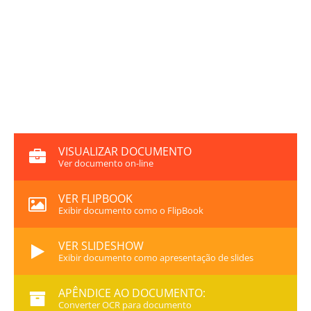
VISUALIZAR DOCUMENTO
Ver documento on-line
VER FLIPBOOK
Exibir documento como o FlipBook
VER SLIDESHOW
Exibir documento como apresentação de slides
APÊNDICE AO DOCUMENTO:
Converter OCR para documento