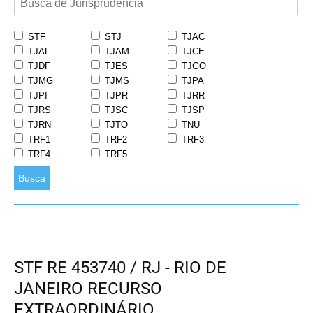
STF
STJ
TJAC
TJAL
TJAM
TJCE
TJDF
TJES
TJGO
TJMG
TJMS
TJPA
TJPI
TJPR
TJRR
TJRS
TJSC
TJSP
TJRN
TJTO
TNU
TRF1
TRF2
TRF3
TRF4
TRF5
Busca
STF RE 453740 / RJ - RIO DE
JANEIRO RECURSO
EXTRAORDINÁRIO