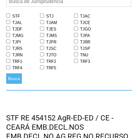
STF
STJ
TJAC
TJAL
TJAM
TJCE
TJDF
TJES
TJGO
TJMG
TJMS
TJPA
TJPI
TJPR
TJRR
TJRS
TJSC
TJSP
TJRN
TJTO
TNU
TRF1
TRF2
TRF3
TRF4
TRF5
Busca
STF RE 454152 AgR-ED-ED / CE -
CEARÁ EMB.DECL.NOS
EMB.DECL.NO AG.REG.NO RECURSO