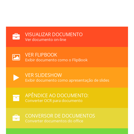
VISUALIZAR DOCUMENTO
Ver documento on-line
VER FLIPBOOK
Exibir documento como o FlipBook
VER SLIDESHOW
Exibir documento como apresentação de slides
APÊNDICE AO DOCUMENTO:
Converter OCR para documento
CONVERSOR DE DOCUMENTOS
Converter documentos do office