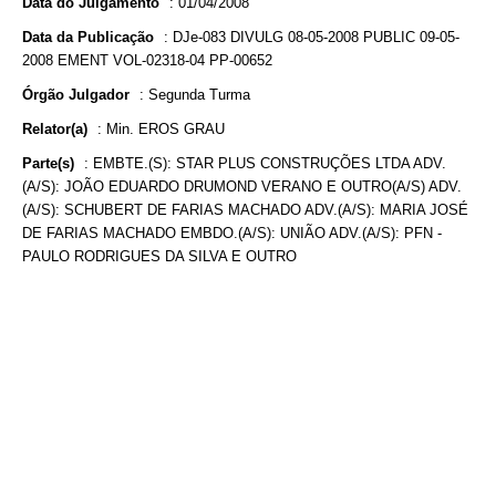
Data do Julgamento
:
01/04/2008
Data da Publicação
:
DJe-083 DIVULG 08-05-2008 PUBLIC 09-05-
2008 EMENT VOL-02318-04 PP-00652
Órgão Julgador
:
Segunda Turma
Relator(a)
:
Min. EROS GRAU
Parte(s)
:
EMBTE.(S): STAR PLUS CONSTRUÇÕES LTDA ADV.
(A/S): JOÃO EDUARDO DRUMOND VERANO E OUTRO(A/S) ADV.
(A/S): SCHUBERT DE FARIAS MACHADO ADV.(A/S): MARIA JOSÉ
DE FARIAS MACHADO EMBDO.(A/S): UNIÃO ADV.(A/S): PFN -
PAULO RODRIGUES DA SILVA E OUTRO