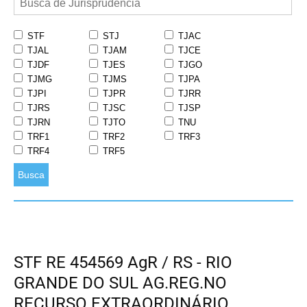
STF
STJ
TJAC
TJAL
TJAM
TJCE
TJDF
TJES
TJGO
TJMG
TJMS
TJPA
TJPI
TJPR
TJRR
TJRS
TJSC
TJSP
TJRN
TJTO
TNU
TRF1
TRF2
TRF3
TRF4
TRF5
Busca
STF RE 454569 AgR / RS - RIO
GRANDE DO SUL AG.REG.NO
RECURSO EXTRAORDINÁRIO