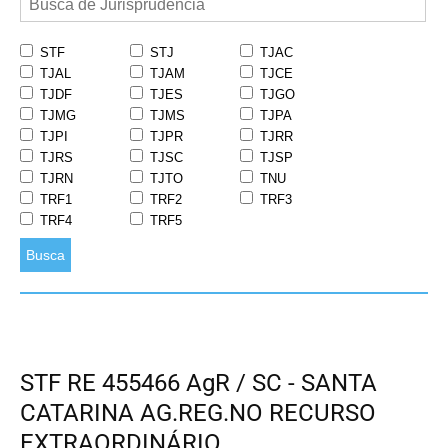
STF
STJ
TJAC
TJAL
TJAM
TJCE
TJDF
TJES
TJGO
TJMG
TJMS
TJPA
TJPI
TJPR
TJRR
TJRS
TJSC
TJSP
TJRN
TJTO
TNU
TRF1
TRF2
TRF3
TRF4
TRF5
Busca
STF RE 455466 AgR / SC - SANTA
CATARINA AG.REG.NO RECURSO
EXTRAORDINÁRIO