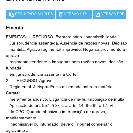
RESULTADO SIMPLES
VERSÃO HTML
VERSÃO PDF
Ementa
EMENTAS: 1. RECURSO. Extraordinário. Inadmissibilidade.

   Jurisprudência assentada. Ausência de razões novas. Decisão

   mantida. Agravo regimental improvido. Nega-se provimento a 
agravo

   regimental tendente a impugnar, sem razões novas, decisão 
fundada

   em jurisprudência assente na Corte.

2.      RECURSO. Agravo.

   Regimental. Jurisprudência assentada sobre a matéria. 
Caráter

   meramente abusivo. Litigância de má-fé. Imposição de multa.

   Aplicação do art. 557, § 2º, c.c. arts. 14, II e III, e 17, VII,

   do CPC. Quando abusiva a interposição de agravo, 
manifestamente

   inadmissível ou infundado, deve o Tribunal condenar o 
agravante a
