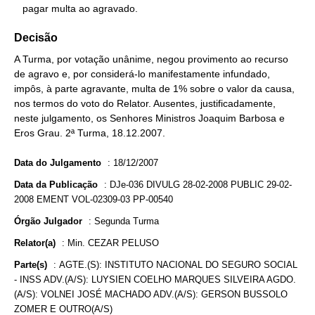
   pagar multa ao agravado.
Decisão
A Turma, por votação unânime, negou provimento ao recurso
de agravo e, por considerá-lo manifestamente infundado,
impôs, à parte agravante, multa de 1% sobre o valor da causa,
nos termos do voto do Relator. Ausentes, justificadamente,
neste julgamento, os Senhores Ministros Joaquim Barbosa e
Eros Grau. 2ª Turma, 18.12.2007.
Data do Julgamento
:
18/12/2007
Data da Publicação
:
DJe-036 DIVULG 28-02-2008 PUBLIC 29-02-
2008 EMENT VOL-02309-03 PP-00540
Órgão Julgador
:
Segunda Turma
Relator(a)
:
Min. CEZAR PELUSO
Parte(s)
:
AGTE.(S): INSTITUTO NACIONAL DO SEGURO SOCIAL
- INSS ADV.(A/S): LUYSIEN COELHO MARQUES SILVEIRA AGDO.
(A/S): VOLNEI JOSÉ MACHADO ADV.(A/S): GERSON BUSSOLO
ZOMER E OUTRO(A/S)